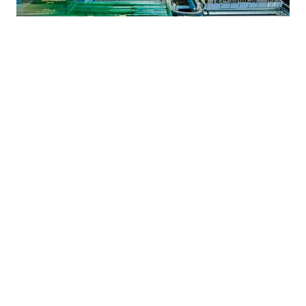
31.07.2026
|
PODRŠKA POLJOPRIVREDI
Brčko prvi put sufinansira certificiranje
poljoprivrednih proizvoda i zdrave hrane