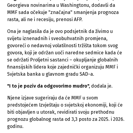
Georgieva novinarima u Washingtonu, dodavši da
MMF sada očekuje "značajna" smanjenja prognoza
rasta, ali ne i recesiju, prenosi AFP.
Ona je naglasila da je ovo podsjetnik da živimo u
svijetu iznenadnih i sveobuhvatnih promjena,
govoreći o nedavnoj volatilnosti tržišta tokom svog
govora, koji je održan uoči naredne sedmice kada će
se održati Proljetni sastanci – okupljanje globalnih
finansijskih lidera koje zajednički organizuju MMF i
Svjetska banka u glavnom gradu SAD-a.
"I to je poziv da odgovorimo mudro",
dodala je.
Njene izjave sugeriraju da će MMF u svom
predstojećem Izvještaju o svjetskoj ekonomiji, koji će
biti objavljen u utorak, revidirati svoju prethodnu
prognozu globalnog rasta od 3,3 posto za 2025. i 2026.
godinu.