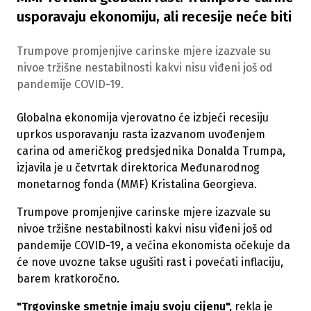
usporavaju ekonomiju, ali recesije neće biti
Trumpove promjenjive carinske mjere izazvale su
nivoe tržišne nestabilnosti kakvi nisu viđeni još od
pandemije COVID-19.
Globalna ekonomija vjerovatno će izbjeći recesiju
uprkos usporavanju rasta izazvanom uvođenjem
carina od američkog predsjednika Donalda Trumpa,
izjavila je u četvrtak direktorica Međunarodnog
monetarnog fonda (MMF) Kristalina Georgieva.
Trumpove promjenjive carinske mjere izazvale su
nivoe tržišne nestabilnosti kakvi nisu viđeni još od
pandemije COVID-19, a većina ekonomista očekuje da
će nove uvozne takse ugušiti rast i povećati inflaciju,
barem kratkoročno.
"Trgovinske smetnje imaju svoju cijenu",
rekla je