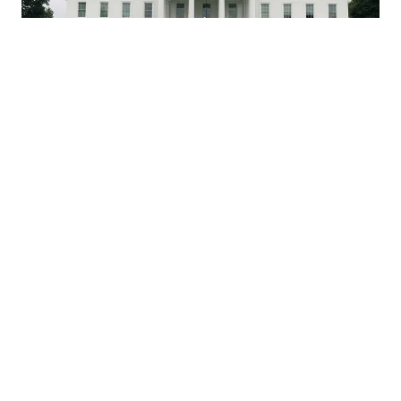
08.08.2026
|
MEĐUNARODNO PRAVO
Sud blokirao gradnju dvorane u Bijeloj kući: Moguća
žalba Vrhovnom sudu SAD