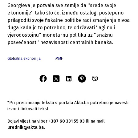
Georgieva je pozvala sve zemlje da ''srede svoje
ekonomije'' tako što će, između ostalog, postepeno
prilagoditi svoje fiskalne politike radi smanjenja nivoa
duga kada je to potrebno, te održavati ''agilnu i
vjerodostojnu'' monetarnu politiku uz ''snažnu
posvećenost'' nezavisnosti centralnih banaka.
Globalna ekonomija
MMF
*Pri preuzimanju teksta s portala Akta.ba potrebno je navesti
izvor i linkovati tekst.
Dojavi vijest na viber
+387 60 331 55 03
ili na mail
urednik@akta.ba.