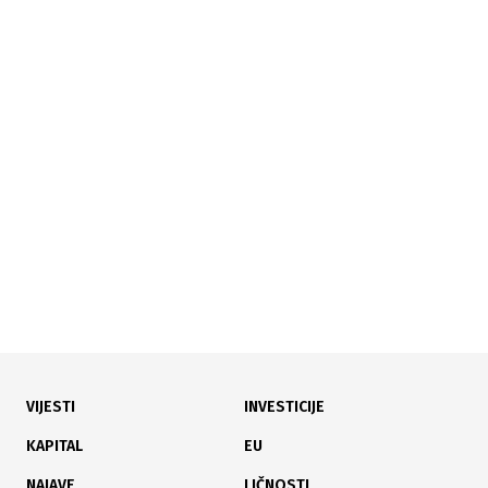
22.07.2026
|
FOKUS NA DIGITALIZACIJU I ZELENU TRANZICIJU
Međunarodna konferencija UN MSMEs Day 2026
okupila stručnjake iz osam zemalja u Sarajevu
VIJESTI
INVESTICIJE
12.07.2026
|
STAMBENA INVESTICIJA
KAPITAL
EU
Raste interes za montažne kuće: Brže useljenje diktira
NAJAVE
LIČNOSTI