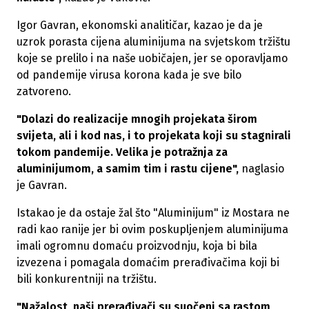
Igor Gavran, ekonomski analitičar, kazao je da je
uzrok porasta cijena aluminijuma na svjetskom tržištu
koje se prelilo i na naše uobičajen, jer se oporavljamo
od pandemije virusa korona kada je sve bilo
zatvoreno.
"Dolazi do realizacije mnogih projekata širom
svijeta, ali i kod nas, i to projekata koji su stagnirali
tokom pandemije. Velika je potražnja za
aluminijumom, a samim tim i rastu cijene",
naglasio
je Gavran.
Istakao je da ostaje žal što "Aluminijum" iz Mostara ne
radi kao ranije jer bi ovim poskupljenjem aluminijuma
imali ogromnu domaću proizvodnju, koja bi bila
izvezena i pomagala domaćim prerađivačima koji bi
bili konkurentniji na tržištu.
"Nažalost, naši prerađivači su suočeni sa rastom