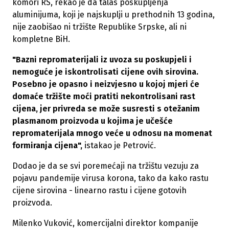
komori RS, rekao je da talas poskupljenja
aluminijuma, koji je najskuplji u prethodnih 13 godina,
nije zaobišao ni tržište Republike Srpske, ali ni
kompletne BiH.
"Bazni repromaterijali iz uvoza su poskupjeli i
nemoguće je iskontrolisati cijene ovih sirovina.
Posebno je opasno i neizvjesno u kojoj mjeri će
domaće tržište moći pratiti nekontrolisani rast
cijena, jer privreda se može susresti s otežanim
plasmanom proizvoda u kojima je učešće
repromaterijala mnogo veće u odnosu na momenat
formiranja cijena",
istakao je Petrović.
Dodao je da se svi poremećaji na tržištu vezuju za
pojavu pandemije virusa korona, tako da kako rastu
cijene sirovina - linearno rastu i cijene gotovih
proizvoda.
Milenko Vuković, komercijalni direktor kompanije