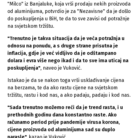
"Milco" iz Banjaluke, koja vrši prodaju nekih proizvoda
od aluminijuma, potvrdio je za "Nezavisne" da je došlo
do poskupljenja u BiH, te da to sve zavisi od potražnje
na svjetskom tržištu.
"Trenutno je takva situacija da je veća potražnja u
odnosu na ponudu, a s druge strane prisutna je
inflacija, gdje je već vidljivo da je odštampano
dolara i evra više nego ikad i da to sve ima uticaj na
poskupljenja"
, naveo je Vuković.
Istakao je da se nakon toga vrši usklađivanje cijena
na berzama, te da ako rastu cijene na svjetskom
tržištu, rastu i kod nas, a ako padaju, padaju i kod nas.
"Sada trenutno možemo reći da je trend rasta, i u
prethodnih godinu dana konstantno raste. Ako
računamo period prije pandemije virusa korona,
cijene proizvoda od aluminijuma sad su duplo
narasle",
kazao je Vuković.