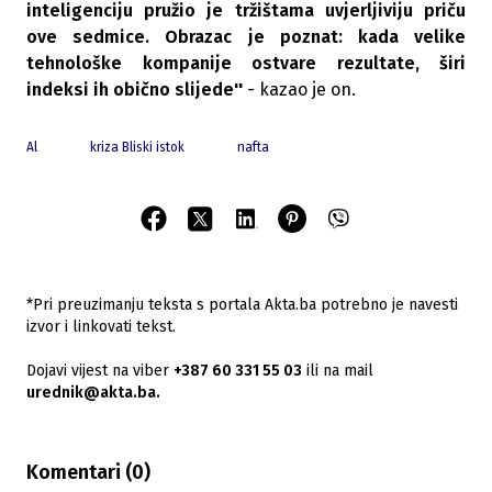
inteligenciju pružio je tržištama uvjerljiviju priču
ove sedmice. Obrazac je poznat: kada velike
tehnološke kompanije ostvare rezultate, širi
indeksi ih obično slijede''
- kazao je on.
Al
kriza Bliski istok
nafta
*Pri preuzimanju teksta s portala Akta.ba potrebno je navesti
izvor i linkovati tekst.
Dojavi vijest na viber
+387 60 331 55 03
ili na mail
urednik@akta.ba.
Komentari (
0
)