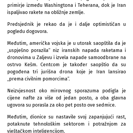
primirje između Washingtona i Teherana, dok je Iran
ispaljivao rakete na obližnje zemlje.
Predsjednik je rekao da je i dalje optimističan u
pogledu dogovora.
Međutim, američka vojska je u utorak saopštila da je
„uspješno porazila“ niz iranskih napada raketama i
dronovima u Zaljevu i izvela napade samoodbrane na
ostrvo Kešm. Centcom je također saopštio da su
pogođena tri jurišna drona koje je Iran lansirao
„prema civilnim pomorcima“.
Neizvjesnost oko mirovnog sporazuma podigla je
cijene nafte za više od jedan posto, a oba glavna
ugovora su porasla za oko pet posto ove sedmice.
Međutim, dionice su nastavile svoj zapanjujući rast,
potaknute tehnološkim sektorom i potražnjom za
vještačkom inteligencijom.