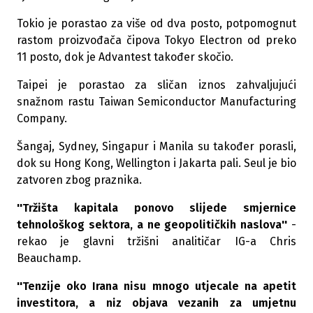
Tokio je porastao za više od dva posto, potpomognut
rastom proizvođača čipova Tokyo Electron od preko
11 posto, dok je Advantest također skočio.
Taipei je porastao za sličan iznos zahvaljujući
snažnom rastu Taiwan Semiconductor Manufacturing
Company.
Šangaj, Sydney, Singapur i Manila su također porasli,
dok su Hong Kong, Wellington i Jakarta pali. Seul je bio
zatvoren zbog praznika.
''Tržišta kapitala ponovo slijede smjernice
tehnološkog sektora, a ne geopolitičkih naslova''
-
rekao je glavni tržišni analitičar IG-a Chris
Beauchamp.
''Tenzije oko Irana nisu mnogo utjecale na apetit
investitora, a niz objava vezanih za umjetnu