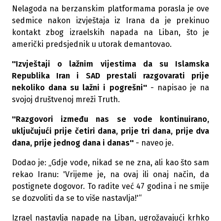
Nelagoda na berzanskim platformama porasla je ove
sedmice nakon izvještaja iz Irana da je prekinuo
kontakt zbog izraelskih napada na Liban, što je
američki predsjednik u utorak demantovao.
''Izvještaji o lažnim vijestima da su Islamska
Republika Iran i SAD prestali razgovarati prije
nekoliko dana su lažni i pogrešni''
- napisao je na
svojoj društvenoj mreži Truth.
''Razgovori između nas se vode kontinuirano,
uključujući prije četiri dana, prije tri dana, prije dva
dana, prije jednog dana i danas''
- naveo je.
Dodao je: „Gdje vode, nikad se ne zna, ali kao što sam
rekao Iranu: 'Vrijeme je, na ovaj ili onaj način, da
postignete dogovor. To radite već 47 godina i ne smije
se dozvoliti da se to više nastavlja!'“
Izrael nastavlja napade na Liban, ugrožavajući krhko