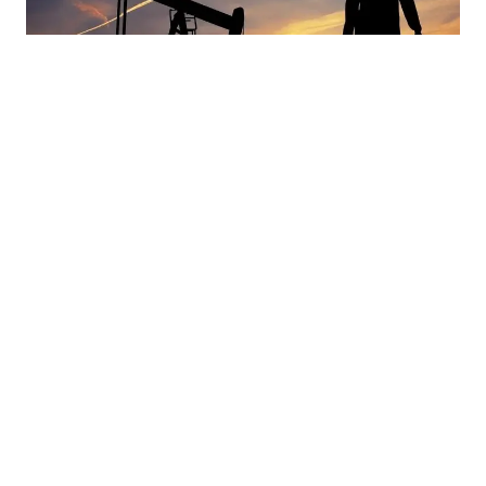
07.08.2026
|
GLOBALNO TRŽIŠTE ENERGENATA
Cijene nafte ponovo rastu: Barel blizu 81 dolar zbog
tenzija u Perzijskom zaljevu