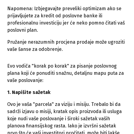
Napomena: Izbjegavajte preveliki optimizam ako se
prijavljujete za kredit od poslovne banke ili
profesionalnu investiciju jer će neko pomno čitati vaš
poslovni plan.
Pružanje nerazumnih procjena prodaje može ugroziti
vaše šanse za odobrenje.
Evo vodiča "korak po korak" za pisanje poslovnog
plana koji će ponuditi snažnu, detaljnu mapu puta za
vaše poslovanje:
1. Napišite sažetak
Ovo je vaša "parcela" za viziju i misiju. Trebalo bi da
sadrži izjavu o misiji, kratak opis proizvoda ili usluga
koje nudi vaše poslovanje i široki sažetak vaših
planova finansijskog rasta. Iako je izvršni sažetak
prvo što će vaši investitori pročitati, može biti lakše