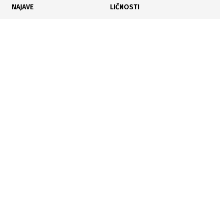
NAJAVE
LIČNOSTI
KARIJERA
PAUZA
ANALIZE
Poslujte bolje!
POČETNA