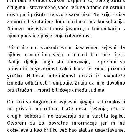
lični rast prethodi svakom uspjehu koji žele graditi s
drugima. Istovremeno, vode računa o tome da ostanu
dostupni i prisutni za svoje saradnike. Ne kriju se iza
zatvorenih vrata i ne donose odluke bez konsultacija.
Njihovo prisustvo donosi jasnoću, a komunikacija s
njima podstiče povjerenje i otvorenost.
Prisutni su u svakodnevnim izazovima, svjesni da
njihov primjer ima veću težinu od bilo koje riječi.
Radije djeluju nego što obećavaju, i spremni su
prihvatiti odgovornost čak i kada to znači priznati
grešku. Njihova autentičnost dolazi iz ravnoteže
između odlučnosti i empatije. Znaju da nije dovoljno
biti stručan – moraš biti čovjek među ljudima.
Oni koji su dugoročno uspješni njeguju radoznalost i
ne pristaju na rutinu. Traže nova rješenja, uče iz
drugih sektora i ne zatvaraju se u vlastitu logiku.
Otvoreni su za povratne informacije jer ih ne
doživljavaju kao kritiku već kao alat za usavršavanje.