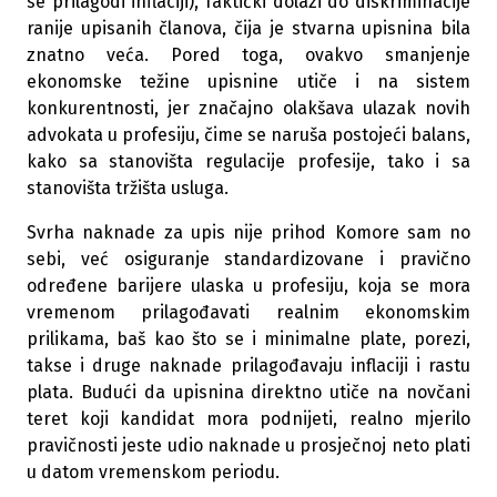
se prilagodi inflaciji), faktički dolazi do diskriminacije
ranije upisanih članova, čija je stvarna upisnina bila
znatno veća. Pored toga, ovakvo smanjenje
ekonomske težine upisnine utiče i na sistem
konkurentnosti, jer značajno olakšava ulazak novih
advokata u profesiju, čime se naruša postojeći balans,
kako sa stanovišta regulacije profesije, tako i sa
stanovišta tržišta usluga.
Svrha naknade za upis nije prihod Komore sam no
sebi, već osiguranje standardizovane i pravično
određene barijere ulaska u profesiju, koja se mora
vremenom prilagođavati realnim ekonomskim
prilikama, baš kao što se i minimalne plate, porezi,
takse i druge naknade prilagođavaju inflaciji i rastu
plata. Budući da upisnina direktno utiče na novčani
teret koji kandidat mora podnijeti, realno mjerilo
pravičnosti jeste udio naknade u prosječnoj neto plati
u datom vremenskom periodu.