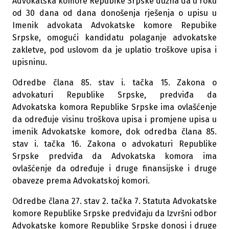
Advokatska komore Repubike Srpske dužna da u roku
od 30 dana od dana donošenja rješenja o upisu u
Imenik advokata Advokatske komore Repubike
Srpske, omogući kandidatu polaganje advokatske
zakletve, pod uslovom da je uplatio troškove upisa i
upisninu.
Odredbe člana 85. stav i. tačka 15. Zakona o
advokaturi Republike Srpske, predviđa da
Advokatska komora Republike Srpske ima ovlašćenje
da određuje visinu troškova upisa i promjene upisa u
imenik Advokatske komore, dok odredba člana 85.
stav i. tačka 16. Zakona o advokaturi Republike
Srpske predviđa da Advokatska komora ima
ovlašćenje da određuje i druge finansijske i druge
obaveze prema Advokatskoj komori.
Odredbe člana 27. stav 2. tačka 7. Statuta Advokatske
komore Republike Srpske predviđaju da Izvršni odbor
Advokatske komore Republike Srpske donosi i druge