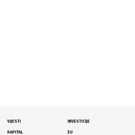
17.10.2024
|
VLADA PRIHVATILA IZMJENE
Nova tarifa za advokate RS: Povećanje boda sa 2 na 3
KM od 2025. godine
VIJESTI
INVESTICIJE
03.09.2024
|
VIJEĆE MINISTARA BIH
KAPITAL
EU