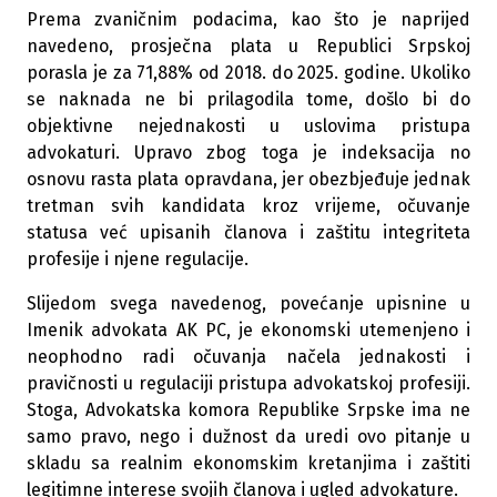
Prema zvaničnim podacima, kao što je naprijed
navedeno, prosječna plata u Republici Srpskoj
porasla je za 71,88% od 2018. do 2025. godine. Ukoliko
se naknada ne bi prilagodila tome, došlo bi do
objektivne nejednakosti u uslovima pristupa
advokaturi. Upravo zbog toga je indeksacija no
osnovu rasta plata opravdana, jer obezbjeđuje jednak
tretman svih kandidata kroz vrijeme, očuvanje
statusa već upisanih članova i zaštitu integriteta
profesije i njene regulacije.
Slijedom svega navedenog, povećanje upisnine u
Imenik advokata AK PC, je ekonomski utemenjeno i
neophodno radi očuvanja načela jednakosti i
pravičnosti u regulaciji pristupa advokatskoj profesiji.
Stoga, Advokatska komora Republike Srpske ima ne
samo pravo, nego i dužnost da uredi ovo pitanje u
skladu sa realnim ekonomskim kretanjima i zaštiti
legitimne interese svojih članova i ugled advokature.