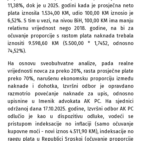
11,38%, dok je u 2025. godini kada je prosječna neto
plata iznosila 1.534,00 KM, udio 100,00 KM iznosio je
6,52%. S tim u vezi, na nivou BiH, 100,00 KM ima manju
relativnu vrijednost nego 2018. godine, na bi za
očuvanje proporcije s rastom plata naknada trebala
iznositi 9.598,60 KM (5.500,00 * 1,7452, odnosno
74,52%).
Ha osnovu sveobuhvatne analize, pada realne
vrijednosti novca za preko 20%, rasta prosječne plate
preko 70%, narušenu ekonomsku proporciju između
naknade i dohotka, Izvršni odbor je opravdano
razmotrio povećanje naknade za upis, odnosno
upisnine u Imenik advokata AK PC. Ha sjednici
održanoj dana 17.10.2025. godine, Izvršni odbor AK PC
odlučio je kao u dispozitivu odluke, vodeći se
pristupom indeksacije no inflaciji (samo očuvanje
kupovne moći - novi iznos 4.511,90 KM), indeksacije no
raegu plata u Republici Srpskoj (očuvanje proporcije