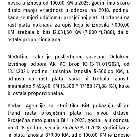
novca u iznosu od 100,00 KM u 2025. godini ima skoro
duplo manju vrijednost u odnosu na 2018. godinu,
kada se mjeri udjelom u prosječnoj plati. U odnosu na
rast plata naknada za upis koja je iznosila 7.000,00
KM, trebala bi biti 12.031,60 KM (7.000 *i.7i88), da bi
ostala proporcionalana.
Međutim, kako je posljednjom važećom Odlukom
Izvršnog odbora AK PC broj: IO-13-11-01/2021, od
13.11.2021. godine, upisnina iznosila 5-500,oo KM, u
odnosu na rast plata, sada bi trebala iznositi
minimalno 9.453,40 KM (5.500 * 17188 (71,88 %)), kako
bi ostala proporcionalna.
Podaci Agencije za statistiku BiH pokazuju sličan
trend rasta prosječnih plata na nivou države.
Prosječna neto plata u BiH u 2025. godini, a u odnosu
na 2018. godinu, veća je za 74,52%. U 2018. godini kada
je plata iznosila 879,00 KM, udio 100,00 KM je iznosio