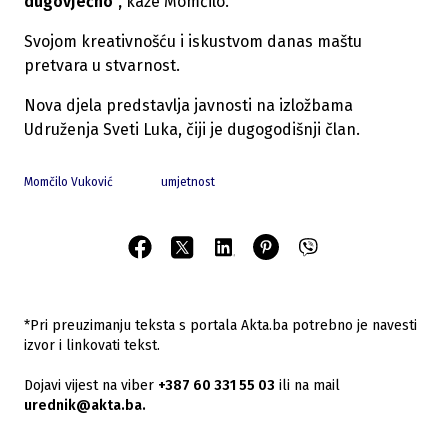
dugovječno",
kaže Momčilo.
Svojom kreativnošću i iskustvom danas maštu
pretvara u stvarnost.
Nova djela predstavlja javnosti na izložbama
Udruženja Sveti Luka, čiji je dugogodišnji član.
Momčilo Vuković
umjetnost
*Pri preuzimanju teksta s portala Akta.ba potrebno je navesti
izvor i linkovati tekst.
Dojavi vijest na viber
+387 60 331 55 03
ili na mail
urednik@akta.ba.