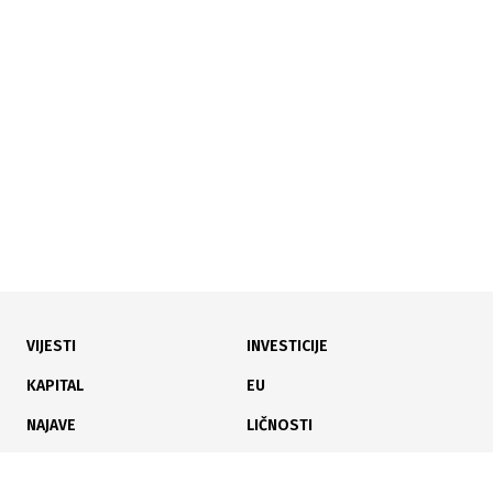
Bijeljina pokreće geotermalni projekt za grijanje
16.02.2026
|
SA 21 LINIJOM
VIJESTI
INVESTICIJE
Bijeljina na proljeće dobija javni gradski prijevoz
KAPITAL
EU
NAJAVE
LIČNOSTI
KARIJERA
PAUZA