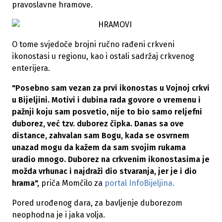
pravoslavne hramove.
O tome svjedoče brojni ručno rađeni crkveni
ikonostasi u regionu, kao i ostali sadržaj crkvenog
enterijera.
"Posebno sam vezan za prvi ikonostas u Vojnoj crkvi
u Bijeljini. Motivi i dubina rada govore o vremenu i
pažnji koju sam posvetio, nije to bio samo reljefni
duborez, već tzv. duborez čipka. Danas sa ove
distance, zahvalan sam Bogu, kada se osvrnem
unazad mogu da kažem da sam svojim rukama
uradio mnogo. Duborez na crkvenim ikonostasima je
možda vrhunac i najdraži dio stvaranja, jer je i dio
hrama",
priča Momčilo za
portal InfoBijeljina.
Pored urođenog dara, za bavljenje duborezom
neophodna je i jaka volja.