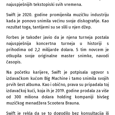
najuspješnijih tekstopiski svih vremena.
Swift je 2020. godine promijenila muzičku industriju
kada je ponovo snimila većinu svoje diskografije. Kao
rezultat toga, tantijemi su se slili u njen džep.
Forbes je također javio da je njena turneja postala
najuspješnija koncertna turneja u historiji s
prihodima od 2,2 milijarde dolara. S tim novcem je
otkupila svoje originalne master snimke, navodi
časopis.
Na početku karijere, Swift je potpisala ugovor s
izdavačkom kućom Big Machine i tamo snimila svojih
prvih šest albuma. Kao i obično, prava su pripadala toj
izdavačkoj kući, koja ih je 2019. godine prodala za više
od 300 miliona dolara holding kompaniji bivšeg
muzičkog menadžera Scootera Brauna.
Swift je rekla da se to dogodilo bez konsultacija ili