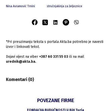
Nina Avramović Trnini
stručnjakinja za željeznice
*Pri preuzimanju teksta s portala Akta.ba potrebno je navesti
izvor i linkovati tekst.
Dojavi vijest na viber
+387 60 331 55 03
ili na mail
urednik@akta.ba.
Komentari (
0
)
POVEZANE FIRME
FONDACIJA BUDUĆNOSTI U BiH Tuzla