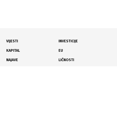
VIJESTI
INVESTICIJE
22.09.2025
|
PRIZNANJE KOJE SLAVI IZUZETNOST
KAPITAL
EU
Otvoren poziv za nagradu Vera Šnajder: 9.000 KM za
NAJAVE
LIČNOSTI
tri najbolje naučnice iz BiH
KARIJERA
PAUZA
ANALIZE