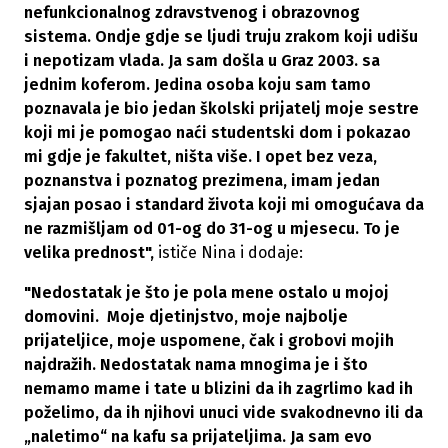
nefunkcionalnog zdravstvenog i obrazovnog
sistema. Ondje gdje se ljudi truju zrakom koji udišu
i nepotizam vlada. Ja sam došla u Graz 2003. sa
jednim koferom. Jedina osoba koju sam tamo
poznavala je bio jedan školski prijatelj moje sestre
koji mi je pomogao naći studentski dom i pokazao
mi gdje je fakultet, ništa više. I opet bez veza,
poznanstva i poznatog prezimena, imam jedan
sjajan posao i standard života koji mi omogućava da
ne razmišljam od 01-og do 31-og u mjesecu. To je
velika prednost",
ističe Nina i dodaje:
"Nedostatak je što je pola mene ostalo u mojoj
domovini. Moje djetinjstvo, moje najbolje
prijateljice, moje uspomene, čak i grobovi mojih
najdražih. Nedostatak nama mnogima je i što
nemamo mame i tate u blizini da ih zagrlimo kad ih
poželimo, da ih njihovi unuci vide svakodnevno ili da
„naletimo“ na kafu sa prijateljima. Ja sam evo