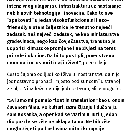
intenzivnog ulaganja u infrastrukturu uz nastajanje
nekih novih tehnologija i inovacija. Kako to sve
“spakovati” u jedan visokofunkcionalni i eco-
frienedly sistem željeznice je trenutno najveći
zadatak. Naš najveći zadatak, ne kao ministarstva i
građevinaca, nego kao čovječanstva, trenutno je
usporiti klimatske promjene i ne živjeti na teret
prirode i okoline. Da bi to postigli, prvenstveno
moramo i mi usporiti način život",
pojasnila je.
Često čujemo od ljudi koji žive u inostranstvu da nije
jednostavno pronaći “mjesto pod suncem” u stranoj
zemlji. Nina kaže da nije jednostavno, ali je moguće.
"Svi smo mi pomalo "lost in translation" kao u onom
čuvenom filmu. Po kulturi, razmišljanju i dušom ja
sam Bosanka, a opet kad se vratim u Tuzlu, jedan
dio puzzle se više ne uklapa tamo. Ne bih više
mogla živjeti pod uslovima mita i korupcije,