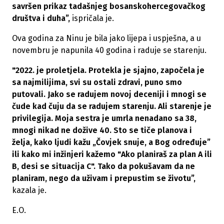
savršen prikaz tadašnjeg bosanskohercegovačkog
društva i duha”,
ispričala je.
Ova godina za Ninu je bila jako lijepa i uspješna, a u
novembru je napunila 40 godina i raduje se starenju.
"2022. je proletjela. Protekla je sjajno, započela je
sa najmilijima, svi su ostali zdravi, puno smo
putovali. Jako se radujem novoj deceniji i mnogi se
čude kad čuju da se radujem starenju. Ali starenje je
privilegija. Moja sestra je umrla nenadano sa 38,
mnogi nikad ne dožive 40. Sto se tiče planova i
želja, kako ljudi kažu „Čovjek snuje, a Bog određuje”
ili kako mi inžinjeri kažemo "Ako planiraš za plan A ili
B, desi se situacija C". Tako da pokušavam da ne
planiram, nego da uživam i prepustim se životu”,
kazala je.
E.O.