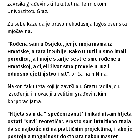
završila građevinski fakultet na Tehničkom
Univerzitetu Graz.
Za sebe kaže da je prava nekadašnja Jugoslovenska
mješavina.
"Rođena sam u Osijeku, jer je moja mama iz
Hrvatske, a tata iz Srbije. Kako u Tuzli nismo imali
porodicu, ja i moje starije sestre smo rođene u
Hrvatskoj, a cijeli život smo provele u Tuzli,
odnosno djetinjstvo i rat",
priča nam Nina.
Nakon fakulteta koji je završila u Grazu radila je u
izvođenju i inovaciji u velikim građevinskim
korporacijama.
"Htjela sam da "ispečem zanat" i nikad nisam htjela
ostati “suvi” teoretičar. Prosto sam intuitivno znala
da se najbolje uči na praktičnim projektima, i iako je
postojala mogućnost doktorata nakon master