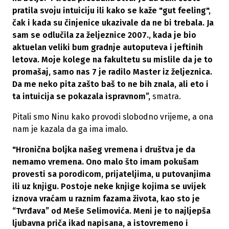
pratila svoju intuiciju ili kako se kaže "gut feeling",
čak i kada su činjenice ukazivale da ne bi trebala. Ja
sam se odlučila za željeznice 2007., kada je bio
aktuelan veliki bum gradnje autoputeva i jeftinih
letova. Moje kolege na fakultetu su mislile da je to
promašaj, samo nas 7 je radilo Master iz željeznica.
Da me neko pita zašto baš to ne bih znala, ali eto i
ta intuicija se pokazala ispravnom”,
smatra.
Pitali smo Ninu kako provodi slobodno vrijeme, a ona
nam je kazala da ga ima imalo.
"Hronična boljka našeg vremena i društva je da
nemamo vremena. Ono malo što imam pokušam
provesti sa porodicom, prijateljima, u putovanjima
ili uz knjigu. Postoje neke knjige kojima se uvijek
iznova vraćam u raznim fazama života, kao sto je
“Tvrđava” od Meše Selimovića. Meni je to najljepša
ljubavna priča ikad napisana, a istovremeno i