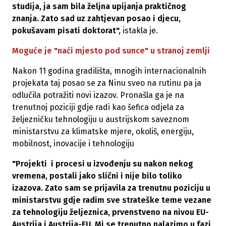
studija, ja sam bila željna upijanja praktičnog
znanja. Zato sad uz zahtjevan posao i djecu,
pokušavam pisati doktorat",
istakla je.
Moguće je "naći mjesto pod sunce" u stranoj zemlji
Nakon 11 godina gradilišta, mnogih internacionalnih
projekata taj posao se za Ninu sveo na rutinu pa ja
odlučila potražiti novi izazov. Pronašla ga je na
trenutnoj poziciji
gdje radi kao šefica odjela za
željezničku tehnologiju u austrijskom saveznom
ministarstvu za klimatske mjere, okoliš, energiju,
mobilnost, inovacije i tehnologiju
"
Projekti i procesi u izvođenju su nakon nekog
vremena, postali jako slični i nije bilo toliko
izazova.
Zato sam se prijavila za trenutnu poziciju u
ministarstvu gdje radim sve strateške teme vezane
za tehnologiju željeznica, prvenstveno na nivou EU-
Austrija i Austrija-EU. Mi se trenutno nalazimo u fazi