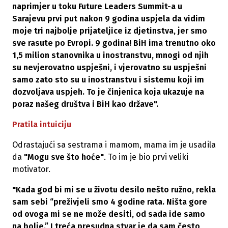
naprimjer u toku Future Leaders Summit-a u
Sarajevu prvi put nakon 9 godina uspjela da vidim
moje tri najbolje prijateljice iz djetinstva, jer smo
sve rasute po Evropi. 9 godina! BiH ima trenutno oko
1,5 milion stanovnika u inostranstvu, mnogi od njih
su nevjerovatno uspješni, i vjerovatno su uspješni
samo zato sto su u inostranstvu i sistemu koji im
dozvoljava uspjeh. To je činjenica koja ukazuje na
poraz našeg društva i BiH kao države".
Pratila intuiciju
Odrastajući sa sestrama i mamom, mama im je usadila
da
"Mogu sve što hoće"
. To im je bio prvi veliki
motivator.
"Kada god bi mi se u životu desilo nešto ružno, rekla
sam sebi “preživjeli smo 4 godine rata. Ništa gore
od ovoga mi se ne može desiti, od sada ide samo
na bolje.” I treća presudna stvar je da sam često