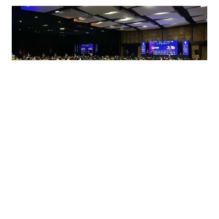
20.12.2025
|
NAJVEĆI SUMMIT ZA MLADE LIDERE
Futures Leaders Summit u Sarajevu okupio 700 mladih
lidera i profesionalaca iz cijele BiH