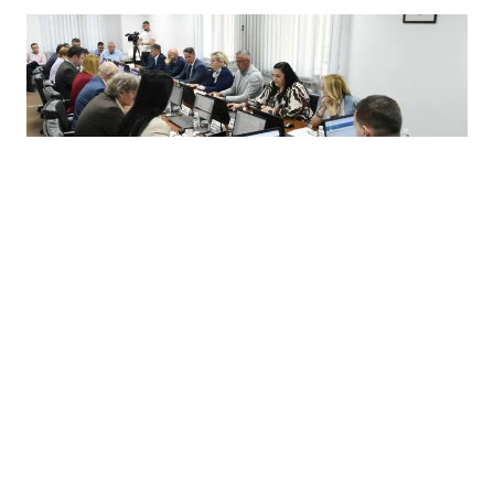
05.05.2026
|
KANTONALNE ODLUKE I PROGRAMI
Vlada TK usvojila Gender akcioni plan i donijela niz
odluka iz oblasti budžeta i privrede