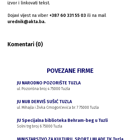
izvor i linkovati tekst.
Dojavi vijest na viber
+387 60 331 55 03
ili na mail
urednik@akta.ba.
Komentari (
0
)
POVEZANE FIRME
JU NARODNO POZORIŠTE TUZLA
ul. Pozorišna broj 4 75000 Tuzla
JU NUB DERVIŠ SUŠIĆ TUZLA
ul. Mihajla i Živka Crnogorčevića br. 7 75000 Tuzla
JU Specijalna biblioteka Behram-beg u Tuzli
Solni trg broj 6 75000 Tuzla
MINISTARSTVO ZA KULTURU, SPORT I MLADE TK Tuzla