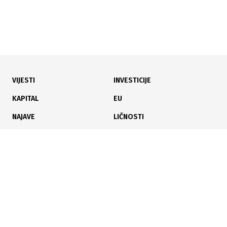
VIJESTI
INVESTICIJE
25.12.2025
|
RESTAURACIJA
KAPITAL
EU
Centar za kulturu Tuzla pokreće redizajn postavke u
NAJAVE
LIČNOSTI
Ateljeu "Ismet Mujezinović"
KARIJERA
PAUZA
ANALIZE