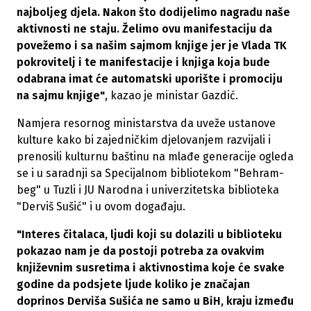
najboljeg djela. Nakon što dodijelimo nagradu naše
aktivnosti ne staju. Želimo ovu manifestaciju da
povežemo i sa našim sajmom knjige jer je Vlada TK
pokrovitelj i te manifestacije i knjiga koja bude
odabrana imat će automatski uporište i promociju
na sajmu knjige"
, kazao je ministar Gazdić.
Namjera resornog ministarstva da uveže ustanove
kulture kako bi zajedničkim djelovanjem razvijali i
prenosili kulturnu baštinu na mlađe generacije ogleda
se i u saradnji sa Specijalnom bibliotekom "Behram-
beg" u Tuzli i JU Narodna i univerzitetska biblioteka
"Derviš Sušić" i u ovom događaju.
"Interes čitalaca, ljudi koji su dolazili u biblioteku
pokazao nam je da postoji potreba za ovakvim
književnim susretima i aktivnostima koje će svake
godine da podsjete ljude koliko je značajan
doprinos Derviša Sušića ne samo u BiH, kraju između