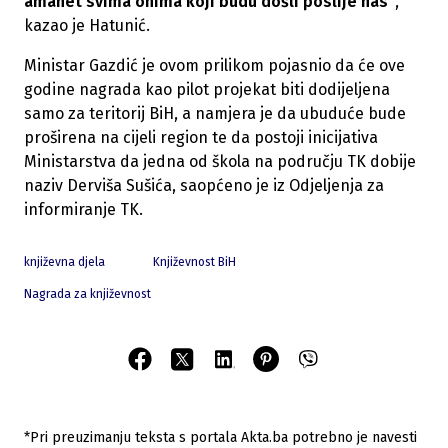
amanet svima onima koji budu došli poslije nas"
,
kazao je Hatunić.
Ministar Gazdić je ovom prilikom pojasnio da će ove
godine nagrada kao pilot projekat biti dodijeljena
samo za teritorij BiH, a namjera je da ubuduće bude
proširena na cijeli region te da postoji inicijativa
Ministarstva da jedna od škola na području TK dobije
naziv Derviša Sušića, saopćeno je iz Odjeljenja za
informiranje TK.
književna djela
Književnost BiH
Nagrada za književnost
*Pri preuzimanju teksta s portala Akta.ba potrebno je navesti