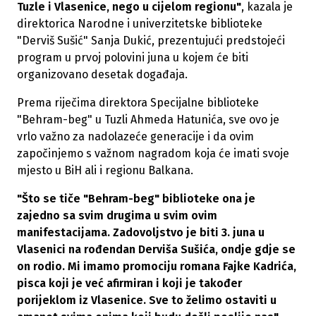
Tuzle i Vlasenice, nego u cijelom regionu"
, kazala je
direktorica Narodne i univerzitetske biblioteke
"Derviš Sušić" Sanja Dukić, prezentujući predstojeći
program u prvoj polovini juna u kojem će biti
organizovano desetak događaja.
Prema riječima direktora Specijalne biblioteke
"Behram-beg" u Tuzli Ahmeda Hatunića, sve ovo je
vrlo važno za nadolazeće generacije i da ovim
započinjemo s važnom nagradom koja će imati svoje
mjesto u BiH ali i regionu Balkana.
"Što se tiče "Behram-beg" biblioteke ona je
zajedno sa svim drugima u svim ovim
manifestacijama. Zadovoljstvo je biti 3. juna u
Vlasenici na rođendan Derviša Sušića, ondje gdje se
on rodio. Mi imamo promociju romana Fajke Kadrića,
pisca koji je već afirmiran i koji je također
porijeklom iz Vlasenice. Sve to želimo ostaviti u