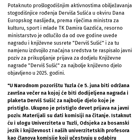
Potaknuto prošlogodišnjim aktivnostima obilježavanja
stogodišnjice rođenja Derviša Sušića u okviru Dana
Europskog naslijeđa, prema riječima ministra za
kulturu, sport i mlade TK Damira Gazdića, resorno
ministarstvo je odlučilo da od ove godine uvede
nagradu i književne susrete "Derviš Sušić" i za tu
namjenu izdvojilo značajna sredstva te raspisalo javni
poziv za prikupljanje prijava za dodjelu Književne
nagrade "Derviš Sušić" za najbolje književno djelo
objavljeno u 2025. godini.
"U Narodnom pozorištu Tuzla će 5. juna biti održana
završna večer na kojoj će biti dodijeljena nagrada i
plaketa Derviš Sušić za najbolje djelo koje je
pristiglo. Ukupno je pristiglo devet prijava na javni
poziv. Materijali su dati komisiji na čitanje. Istaknut
ću i ulogu Univerziteta u Tuzli, Odsjeka za bosanski
jezik i književnost i naših univerzitetskih profesora
kao članova komisije koji učestvuju u odabiru