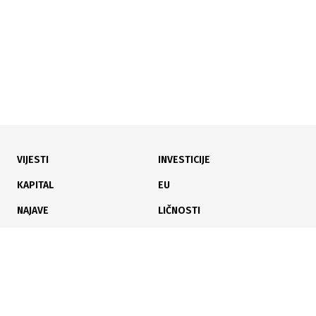
VIJESTI
INVESTICIJE
01.08.2026
|
SARAJEVO U ZNAKU FILMA
KAPITAL
EU
Sarajevo spremno za 32. SFF: Hiljade gostiju,
NAJAVE
LIČNOSTI
premijere i pojačane mjere
KARIJERA
PAUZA
ANALIZE