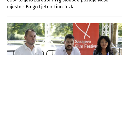
mjesto - Bingo Ljetno kino Tuzla
06.08.2026
|
POTPISAN UGOVOR O SARADNJI
Općina Novi Grad i Sarajevo Film Festival nastavljaju
uspješnu saradnju i u 2026. godini