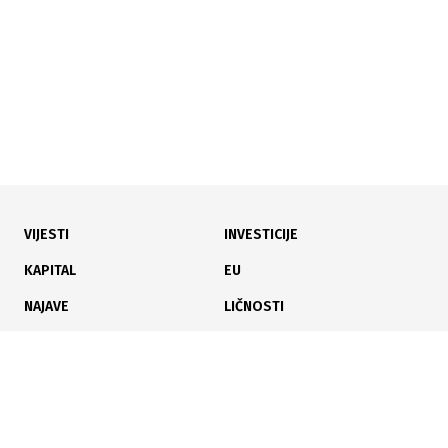
VIJESTI
INVESTICIJE
12.02.2026
|
DANI GRADA LJUBUŠKOG
KAPITAL
EU
Diano Neris Ćeško najbolji sportaš Ljubuškog, Izviđač
NAJAVE
LIČNOSTI
Agram klub godine
KARIJERA
PAUZA
ANALIZE