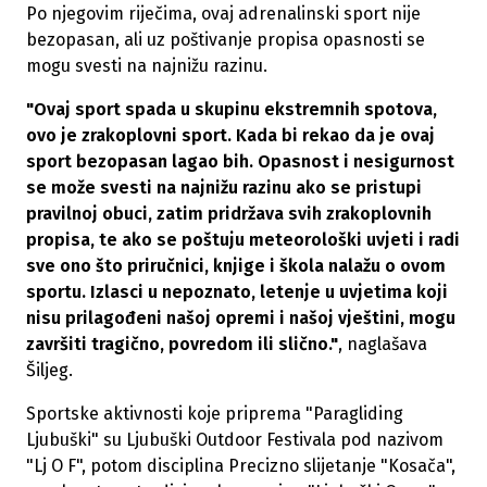
Po njegovim riječima, ovaj adrenalinski sport nije
bezopasan, ali uz poštivanje propisa opasnosti se
mogu svesti na najnižu razinu.
"Ovaj sport spada u skupinu ekstremnih spotova,
ovo je zrakoplovni sport. Kada bi rekao da je ovaj
sport bezopasan lagao bih. Opasnost i nesigurnost
se može svesti na najnižu razinu ako se pristupi
pravilnoj obuci, zatim pridržava svih zrakoplovnih
propisa, te ako se poštuju meteorološki uvjeti i radi
sve ono što priručnici, knjige i škola nalažu o ovom
sportu. Izlasci u nepoznato, letenje u uvjetima koji
nisu prilagođeni našoj opremi i našoj vještini, mogu
završiti tragično, povredom ili slično."
, naglašava
Šiljeg.
Sportske aktivnosti koje priprema "Paragliding
Ljubuški" su Ljubuški Outdoor Festivala pod nazivom
"Lj O F", potom disciplina Precizno slijetanje "Kosača",