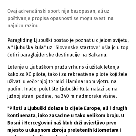
Ovaj adrenalinski sport nije bezopasan, ali uz
poštivanje propisa opasnosti se mogu svesti na
najnižu razinu.
Paragliding Ljubuški postao je poznat u cijelom svijetu,
a "Ljubuška kula" uz "Slovenske startove" ušla je u top
četiri paraglajderske destinacije na Balkanu.
Letenje u Ljubuškom pruža vrhunski užitak letenja
kako za XC pilote, tako i za rekreativne pilote koji žele
uživati u večernjoj termici i laminarnom vjetru na
padini. Inače, poletište Ljubuški-Kula nalazi se na
južnoj strani padine, na 340 m nadmorske visine.
"Piloti u Ljubuški dolaze iz cijele Europe, ali i drugih
kontinenata, iako zasad ne u tako velikom broju. U
Bosni i Hercegovini naš klub drži uvjerljivo prvo
mjesto u ukupnom zbroju preletenih kilometara i