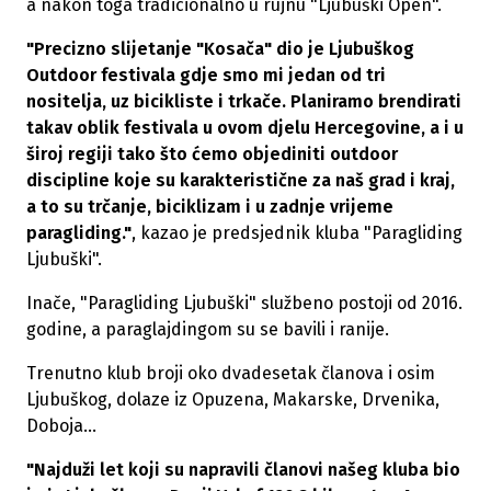
a nakon toga tradicionalno u rujnu "Ljubuški Open".
"Precizno slijetanje "Kosača" dio je Ljubuškog
Outdoor festivala gdje smo mi jedan od tri
nositelja, uz bicikliste i trkače. Planiramo brendirati
takav oblik festivala u ovom djelu Hercegovine, a i u
široj regiji tako što ćemo objediniti outdoor
discipline koje su karakteristične za naš grad i kraj,
a to su trčanje, biciklizam i u zadnje vrijeme
paragliding."
, kazao je predsjednik kluba "Paragliding
Ljubuški".
Inače, "Paragliding Ljubuški" službeno postoji od 2016.
godine, a paraglajdingom su se bavili i ranije.
Trenutno klub broji oko dvadesetak članova i osim
Ljubuškog, dolaze iz Opuzena, Makarske, Drvenika,
Doboja…
"Najduži let koji su napravili članovi našeg kluba bio