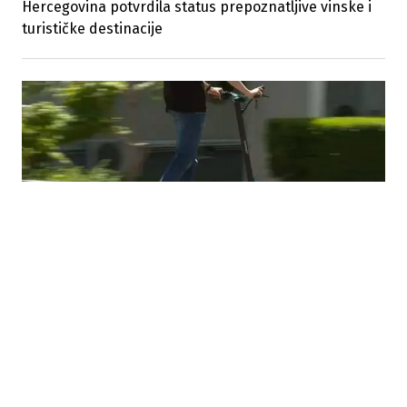
Hercegovina potvrdila status prepoznatljive vinske i
turističke destinacije
21.05.2026
|
REGULISANE STROŽIJE KAZNE U SAOBRAĆAJU
Vlada ZHK regulisala električne romobile i utvrdila
nove zakone o plaćama