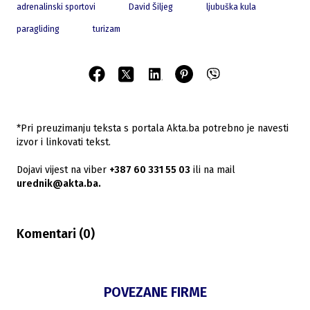
adrenalinski sportovi
David Šiljeg
ljubuška kula
paragliding
turizam
*Pri preuzimanju teksta s portala Akta.ba potrebno je navesti
izvor i linkovati tekst.
Dojavi vijest na viber
+387 60 331 55 03
ili na mail
urednik@akta.ba.
Komentari (
0
)
POVEZANE FIRME