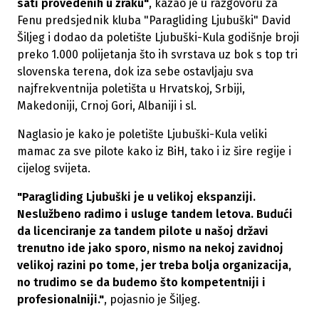
sati provedenih u zraku"
, kazao je u razgovoru za
Fenu predsjednik kluba "Paragliding Ljubuški" David
Šiljeg i dodao da poletište Ljubuški-Kula godišnje broji
preko 1.000 polijetanja što ih svrstava uz bok s top tri
slovenska terena, dok iza sebe ostavljaju sva
najfrekventnija poletišta u Hrvatskoj, Srbiji,
Makedoniji, Crnoj Gori, Albaniji i sl.
Naglasio je kako je poletište Ljubuški-Kula veliki
mamac za sve pilote kako iz BiH, tako i iz šire regije i
cijelog svijeta.
"Paragliding Ljubuški je u velikoj ekspanziji.
Neslužbeno radimo i usluge tandem letova. Budući
da licenciranje za tandem pilote u našoj državi
trenutno ide jako sporo, nismo na nekoj zavidnoj
velikoj razini po tome, jer treba bolja organizacija,
no trudimo se da budemo što kompetentniji i
profesionalniji."
, pojasnio je Šiljeg.