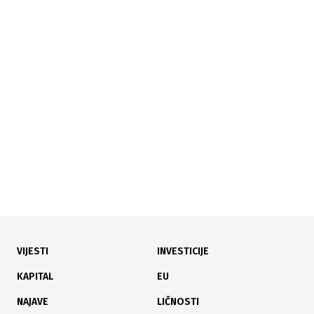
20.07.2026
|
PREKRŠIO PROTOKOL
Stavio se opet u centar pažnje: Trump izviždan na
finalu SP-a, ostao na bini s prvacima
VIJESTI
INVESTICIJE
20.07.2026
|
NAKON PRODUŽETAKA
KAPITAL
EU
Španija nakon produžetaka svladala Argentinu i
NAJAVE
LIČNOSTI
osvojila naslov svjetskog prvaka