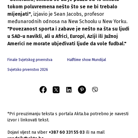
tokom poluvremena nešto što se ne bi trebalo
mijenjati"
, izjavio je Sean Jacobs, profesor
međunarodnih odnosa na New Schoolu u New Yorku.
"Povezanost sporta i zabave je nešto na šta su ljudi
u SAD-u navikli, ali u Africi, Europi, Aziji ili Južnoj
Americi ne morate ubjeđivati ljude da vole fudbal."
Finale Svjetskog prvenstva
Halftime show Mundijal
Svjetsko prvenstvo 2026
*Pri preuzimanju teksta s portala Akta.ba potrebno je navesti
izvor i linkovati tekst.
Dojavi vijest na viber
+387 60 331 55 03
ili na mail