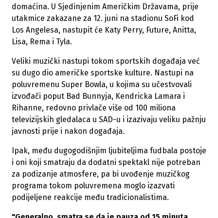
domaćina. U Sjedinjenim Američkim Državama, prije
utakmice zakazane za 12. juni na stadionu SoFi kod
Los Angelesa, nastupit će Katy Perry, Future, Anitta,
Lisa, Rema i Tyla.
Veliki muzički nastupi tokom sportskih događaja već
su dugo dio američke sportske kulture. Nastupi na
poluvremenu Super Bowla, u kojima su učestvovali
izvođači poput Bad Bunnyja, Kendricka Lamara i
Rihanne, redovno privlače više od 100 miliona
televizijskih gledalaca u SAD-u i izazivaju veliku pažnju
javnosti prije i nakon događaja.
Ipak, među dugogodišnjim ljubiteljima fudbala postoje
i oni koji smatraju da dodatni spektakl nije potreban
za podizanje atmosfere, pa bi uvođenje muzičkog
programa tokom poluvremena moglo izazvati
podijeljene reakcije među tradicionalistima.
"Generalno, smatra se da je pauza od 15 minuta