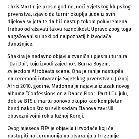
Chris Martin je prošle godine, uoči Svjetskog klupskog
prvenstva, izjavio da turnir okuplja ljude iz svih
dijelova svijeta te da bi i nastup tokom poluvremena
trebao odražavati takvu raznolikost. Upravo zbog toga
angažovani su neki od najpoznatijih izvođača
današnjice.
Shakira je nedavno objavila zvaničnu pjesmu turnira
“Dai Dai”, koju izvodi zajedno s Burna Boyem,
zvijezdom Afrobeats scene. Ona je ranije nastupila i
na ceremoniji otvaranja Svjetskog prvenstva u Južnoj
Africi 2010. godine. Madonna je najavila izlazak novog
albuma “Confessions on a Dance Floor: Part II” u julu,
dok se BTS u martu ponovo okupio kao kompletan
bend nakon što su svih sedam članova završili
obavezni vojni rok u Južnoj Koreji.
Ovog mjeseca FIFA je objavila i izvođače koji će
nastupiti na ceremonijama otvaranja u tri zemlje