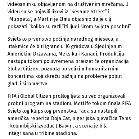
videosnimku objavljenom na društvenim mrežama. U
videu su se pojavili likovi iz “Sesame Street” i
“Muppeta”, a Martin je Elmu objasnio da je cilj
pokazati “koliko su različiti ljudi širom svijeta posebni”.
Svjetsko prvenstvo počinje narednog mjeseca, a
utakmice će biti igrane u 16 gradova u Sjedinjenim
Američkim Državama, Meksiku i Kanadi. Produkciju
nastupa tokom poluvremena preuzet će organizacija
Global Citizen, poznata po velikim humanitarnim
koncertima koji skreću pažnju na probleme poput
gladi i siromaštva.
FIFA i Global Citizen prošlog ljeta su već organizovali
probni program na stadionu MetLife tokom finala FIFA
Svjetskog klupskog prvenstva. Tada su nastupili
američka reperica Doja Cat, nigerijska pjevačica Tems
i kolumbijski izvođač J Balvin, a scena je bila
integrisana u tribine stadiona.