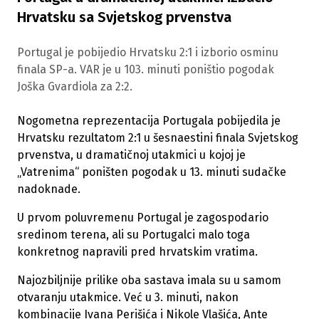
Hrvatsku sa Svjetskog prvenstva
Portugal je pobijedio Hrvatsku 2:1 i izborio osminu
finala SP-a. VAR je u 103. minuti poništio pogodak
Joška Gvardiola za 2:2.
Nogometna reprezentacija Portugala pobijedila je
Hrvatsku rezultatom 2:1 u šesnaestini finala Svjetskog
prvenstva, u dramatičnoj utakmici u kojoj je
„Vatrenima“ poništen pogodak u 13. minuti sudačke
nadoknade.
U prvom poluvremenu Portugal je zagospodario
sredinom terena, ali su Portugalci malo toga
konkretnog napravili pred hrvatskim vratima.
Najozbiljnije prilike oba sastava imala su u samom
otvaranju utakmice. Već u 3. minuti, nakon
kombinacije Ivana Perišića i Nikole Vlašića, Ante