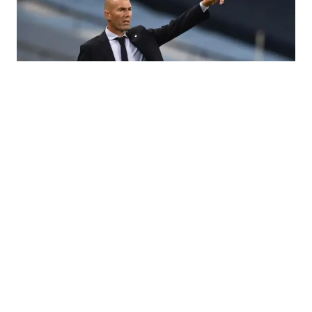
28.07.2026
|
NOVA ERA FRANCUSKE
Zidane zvanično novi selektor Francuske do 2030.
godine