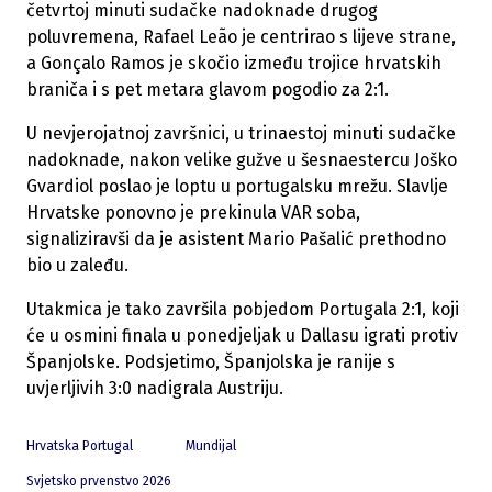
četvrtoj minuti sudačke nadoknade drugog
poluvremena, Rafael Leão je centrirao s lijeve strane,
a Gonçalo Ramos je skočio između trojice hrvatskih
braniča i s pet metara glavom pogodio za 2:1.
U nevjerojatnoj završnici, u trinaestoj minuti sudačke
nadoknade, nakon velike gužve u šesnaestercu Joško
Gvardiol poslao je loptu u portugalsku mrežu. Slavlje
Hrvatske ponovno je prekinula VAR soba,
signaliziravši da je asistent Mario Pašalić prethodno
bio u zaleđu.
Utakmica je tako završila pobjedom Portugala 2:1, koji
će u osmini finala u ponedjeljak u Dallasu igrati protiv
Španjolske. Podsjetimo, Španjolska je ranije s
uvjerljivih 3:0 nadigrala Austriju.
Hrvatska Portugal
Mundijal
Svjetsko prvenstvo 2026