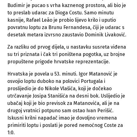
Budimir je pucao s vrha kaznenog prostora, ali bio je
to preslab udarac za Dioga Costu. Samo minutu
kasnije, Rafael Leão je probio lijevo krilo i uputio
povratnu loptu za Brunu Fernandesa, čiji je udarac s
desetak metara izvrsno zaustavio Dominik Livaković.
Za razliku od prvog dijela, u nastavku susreta viđena
su tri priznata i čak tri poništena pogotka, uz brojne
propuštene prigode hrvatske reprezentacije.
Hrvatska je povela u 53. minuti. Igor Matanović je
osvojio loptu duboko na polovici Portugala i
proslijedio je do Nikole Vlašića, koji je dočekao
utrčavanje Josipa Stanišića na desni bok. Uslijedio je
ubačaj koji je bio previsok za Matanovića, ali je na
drugoj vratnici potpuno sam ostao Ivan Perišić.
Iskusni krilni napadač imao je dovoljno vremena
primiriti loptu i poslati je pored nemoćnog Coste za
1:0.