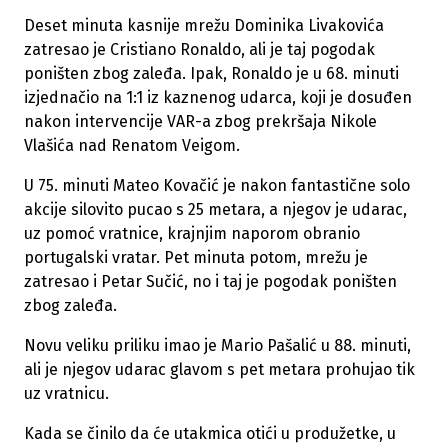
Deset minuta kasnije mrežu Dominika Livakovića
zatresao je Cristiano Ronaldo, ali je taj pogodak
poništen zbog zaleđa. Ipak, Ronaldo je u 68. minuti
izjednačio na 1:1 iz kaznenog udarca, koji je dosuđen
nakon intervencije VAR-a zbog prekršaja Nikole
Vlašića nad Renatom Veigom.
U 75. minuti Mateo Kovačić je nakon fantastične solo
akcije silovito pucao s 25 metara, a njegov je udarac,
uz pomoć vratnice, krajnjim naporom obranio
portugalski vratar. Pet minuta potom, mrežu je
zatresao i Petar Sučić, no i taj je pogodak poništen
zbog zaleđa.
Novu veliku priliku imao je Mario Pašalić u 88. minuti,
ali je njegov udarac glavom s pet metara prohujao tik
uz vratnicu.
Kada se činilo da će utakmica otići u produžetke, u