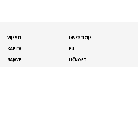
VIJESTI
INVESTICIJE
20.07.2026
|
NAKON PRODUŽETAKA
KAPITAL
EU
Španija nakon produžetaka svladala Argentinu i
NAJAVE
LIČNOSTI
osvojila naslov svjetskog prvaka
KARIJERA
PAUZA
ANALIZE