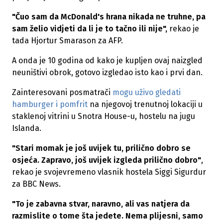
"Čuo sam da McDonald's hrana nikada ne truhne, pa
sam želio vidjeti da li je to tačno ili nije",
rekao je
tada Hjortur Smarason za AFP.
A onda je 10 godina od kako je kupljen ovaj naizgled
neuništivi obrok, gotovo izgledao isto kao i prvi dan.
Zainteresovani posmatrači
mogu uživo gledati
hamburger i pomfrit
na njegovoj trenutnoj lokaciji u
staklenoj vitrini u Snotra House-u, hostelu na jugu
Islanda.
"Stari momak je još uvijek tu, prilično dobro se
osjeća. Zapravo, još uvijek izgleda prilično dobro"
,
rekao je svojevremeno vlasnik hostela Siggi Sigurdur
za BBC News.
"To je zabavna stvar, naravno, ali vas natjera da
razmislite o tome šta jedete. Nema plijesni, samo