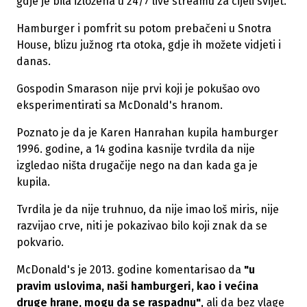
gdje je bila izložena u 24/7 live streamu za cijeli svijet.
Hamburger i pomfrit su potom prebačeni u Snotra
House, blizu južnog rta otoka, gdje ih možete vidjeti i
danas.
Gospodin Smarason nije prvi koji je pokušao ovo
eksperimentirati sa McDonald's hranom.
Poznato je da je Karen Hanrahan kupila hamburger
1996. godine, a 14 godina kasnije tvrdila da nije
izgledao ništa drugačije nego na dan kada ga je
kupila.
Tvrdila je da nije truhnuo, da nije imao loš miris, nije
razvijao crve, niti je pokazivao bilo koji znak da se
pokvario.
McDonald's je 2013. godine komentarisao da
"u
pravim uslovima, naši hamburgeri, kao i većina
druge hrane, mogu da se raspadnu"
, ali da bez vlage