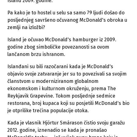
Island 2009. godine.
Pa kako je to hostel u selu sa samo 79 ljudi došao do
posljednjeg savršeno očuvanog McDonald's obroka u
zemlji na izložbi?
Island je očuvao McDonald's hamburger iz 2009.
godine zbog simboličke povezanosti sa ovom
lančanom brzu ishranom.
Islanđani su bili razočarani kada je McDonald's
objavio svoje zatvaranje jer su to povezivali sa svojim
članstvom u moderniziranom globalnom
ekonomskom i kulturnom okruženju, prema The
Reykjavik Grapevine. Tokom posljednje sedmice
restorana, broj kupaca koji su posjetili McDonald's bio
je otprilike trećina populacije otoka.
Kada je vlasnik Hjörtur Smárason čistio svoju garažu
2012. godine, iznenadio se kada je pronašao