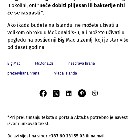
u okolini, oni
"neće dobiti plijesan ili bakterije niti
će se raspasti"
.
Ako ikada budete na Islandu, ne možete uživati u
velikom obroku u McDonald's-u, ali možete uživati u
pogledu na posljednji Big Mac u zemlji koji je star više
od deset godina.
Big Mac
McDonalds
nezdrava hrana
prezervirana hrana
Vlada Islanda
*Pri preuzimanju teksta s portala Akta.ba potrebno je navesti
izvor i linkovati tekst.
Dojavi vijest na viber
+387 60 331 55 03
ili na mail