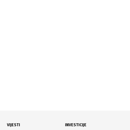
13.11.2025
|
NATO INICIJATIVA
Osam nordijskih i baltičkih zemalja ulaže 500 miliona
dolara u oružje za Ukrajinu
VIJESTI
INVESTICIJE