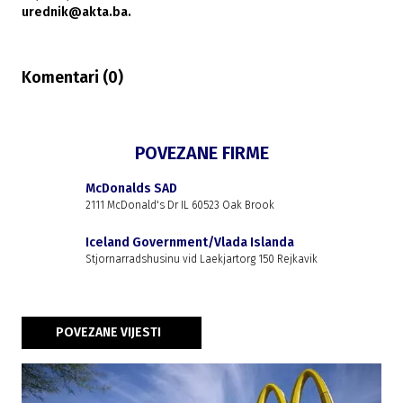
urednik@akta.ba.
Komentari (
0
)
POVEZANE FIRME
McDonalds SAD
2111 McDonald's Dr IL 60523 Oak Brook
Iceland Government/Vlada Islanda
Stjornarradshusinu vid Laekjartorg 150 Rejkavik
POVEZANE VIJESTI