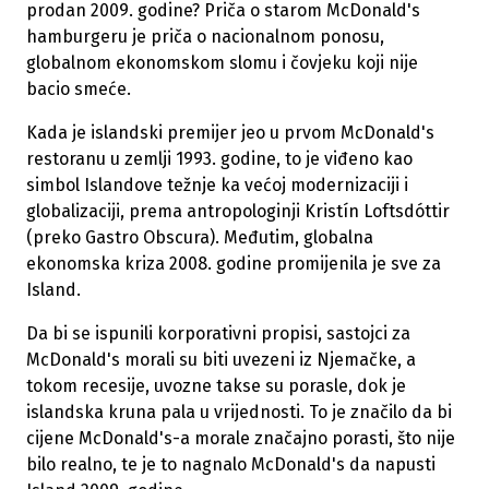
prodan 2009. godine? Priča o starom McDonald's
hamburgeru je priča o nacionalnom ponosu,
globalnom ekonomskom slomu i čovjeku koji nije
bacio smeće.
Kada je islandski premijer jeo u prvom McDonald's
restoranu u zemlji 1993. godine, to je viđeno kao
simbol Islandove težnje ka većoj modernizaciji i
globalizaciji, prema antropologinji Kristín Loftsdóttir
(preko Gastro Obscura). Međutim, globalna
ekonomska kriza 2008. godine promijenila je sve za
Island.
Da bi se ispunili korporativni propisi, sastojci za
McDonald's morali su biti uvezeni iz Njemačke, a
tokom recesije, uvozne takse su porasle, dok je
islandska kruna pala u vrijednosti. To je značilo da bi
cijene McDonald's-a morale značajno porasti, što nije
bilo realno, te je to nagnalo McDonald's da napusti