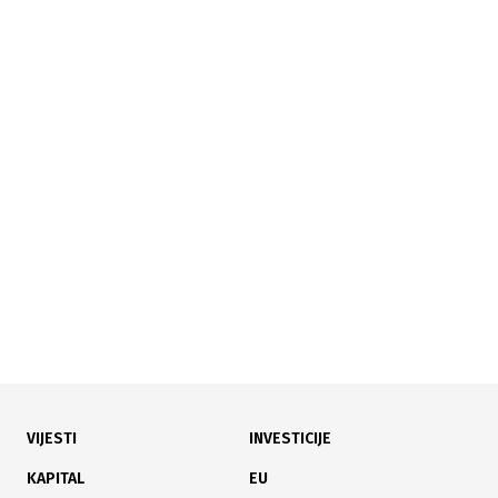
12.09.2025
|
HILJADE TURISTA
Ljetna sezona u fazaneriji: posjetitelja rekordno
mnogo
VIJESTI
INVESTICIJE
03.09.2025
|
BRČKO DISTRIKT
KAPITAL
EU