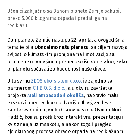
Učenici zaključno sa Danom planete Zemlje sakupili
preko 5.000 kilograma otpada i predali ga na
reciklažu.
Dan planete Zemlje nastupa 22. aprila, a ovogodišnja
tema je bila
Obnovimo našu planetu
, sa ciljem razvoja
svijesti o klimatskim promjenama i motivacije za
promjene u ponašanju prema okolišu generalno, kako
bi planetu sačuvali za budućnost naše djece.
U tu svrhu
ZEOS eko-sistem d.o.o.
je zajedno sa
partnerom
C.I.B.O.S. d.o.o.,
a u okviru završetka
projekta
Mali ambasadori okoliša
, napravio malu
ekskurziju na reciklažno dvorište Ilijaš, za devet
zainteresiranih učenika Osnovne škole Osman Nuri
Hadžić, koji su prošli kroz interaktivnu prezentaciju i
kviz znanja uz maskotu, a nakon toga i pregled
cjelokupnog procesa obrade otpada na reciklažnom