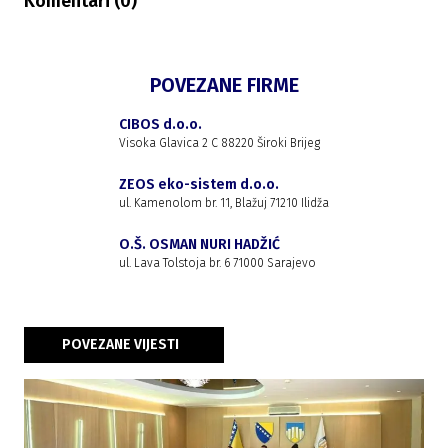
Komentari (
0
)
POVEZANE FIRME
CIBOS d.o.o.
Visoka Glavica 2 C 88220 Široki Brijeg
ZEOS eko-sistem d.o.o.
ul. Kamenolom br. 11, Blažuj 71210 Ilidža
O.Š. OSMAN NURI HADŽIĆ
ul. Lava Tolstoja br. 6 71000 Sarajevo
POVEZANE VIJESTI