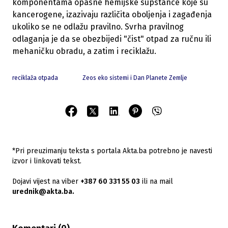
komponentama opasne hemijske supstance koje su
kancerogene, izazivaju različita oboljenja i zagađenja
ukoliko se ne odlažu pravilno. Svrha pravilnog
odlaganja je da se obezbijedi "čist" otpad za ručnu ili
mehaničku obradu, a zatim i reciklažu.
reciklaža otpada
Zeos eko sistemi i Dan Planete Zemlje
*Pri preuzimanju teksta s portala Akta.ba potrebno je navesti
izvor i linkovati tekst.
Dojavi vijest na viber
+387 60 331 55 03
ili na mail
urednik@akta.ba.