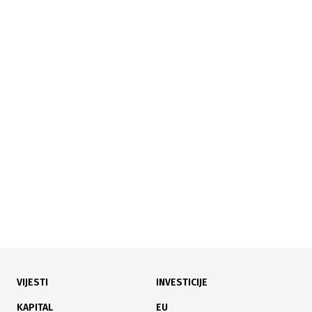
02.09.2024
|
BIH
Sve manje onih koji žele raditi u prosvjeti: Deficit
nastavnika fizike i njemačkog jezika
VIJESTI
INVESTICIJE
02.02.2024
|
BESPLATNO ODLAGANJE
KAPITAL
EU