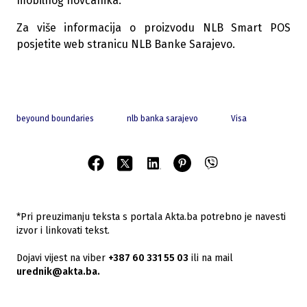
mobilnog novčanika.
Za više informacija o proizvodu NLB Smart POS
posjetite web stranicu NLB Banke Sarajevo.
beyound boundaries
nlb banka sarajevo
Visa
*Pri preuzimanju teksta s portala Akta.ba potrebno je navesti
izvor i linkovati tekst.
Dojavi vijest na viber
+387 60 331 55 03
ili na mail
urednik@akta.ba.