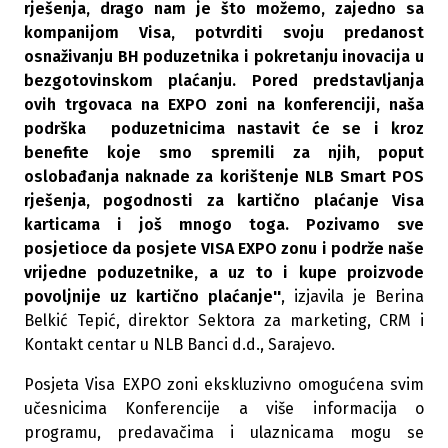
rješenja, drago nam je što možemo, zajedno sa
kompanijom Visa, potvrditi svoju predanost
osnaživanju BH poduzetnika i pokretanju inovacija u
bezgotovinskom plaćanju. Pored predstavljanja
ovih trgovaca na EXPO zoni na konferenciji, naša
podrška poduzetnicima nastavit će se i kroz
benefite koje smo spremili za njih, poput
oslobađanja naknade za korištenje NLB Smart POS
rješenja, pogodnosti za kartično plaćanje Visa
karticama i još mnogo toga. Pozivamo sve
posjetioce da posjete VISA EXPO zonu i podrže naše
vrijedne poduzetnike, a uz to i kupe proizvode
povoljnije uz kartično plaćanje''
, izjavila je Berina
Belkić Tepić, direktor Sektora za marketing, CRM i
Kontakt centar u NLB Banci d.d., Sarajevo.
Posjeta Visa EXPO zoni ekskluzivno omogućena svim
učesnicima Konferencije a više informacija o
programu, predavačima i ulaznicama mogu se