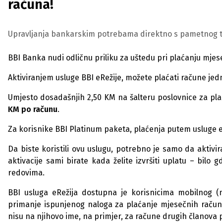
računa!
Upravljanja bankarskim potrebama direktno s pametnog 
BBI Banka nudi odličnu priliku za uštedu pri plaćanju mje
Aktiviranjem usluge BBI eRežije, možete plaćati račune j
Umjesto dosadašnjih 2,50 KM na šalteru poslovnice za pl
KM po računu
.
Za korisnike BBI Platinum paketa, plaćenja putem usluge 
Da biste koristili ovu uslugu, potrebno je samo da aktivi
aktivacije sami birate kada želite izvršiti uplatu – bilo
redovima.
BBI usluga eRežija dostupna je korisnicima mobilnog 
primanje ispunjenog naloga za plaćanje mjesečnih računa 
nisu na njihovo ime, na primjer, za račune drugih članova 