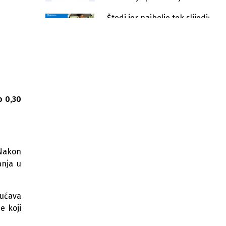
Štedi jer najbolje tek slijedi:
Akcijska ponuda BBI štednje
do 2,70%
BH Telecom: Podrška
usvojiteljima
BH Telecom uručio ključeve
električnog automobila sretnom
o 0,30
dobitniku
BBI akcijska ponuda štednje do
2,70%
 Nakon
Započnite novu akademsku godinu
anja u
sa Student NET paketima BH
Telecoma!
gućava
BH Telecom posjetio mladog
paraolimpijca Ismaila Barlova i
e koji
uručio mu poklon