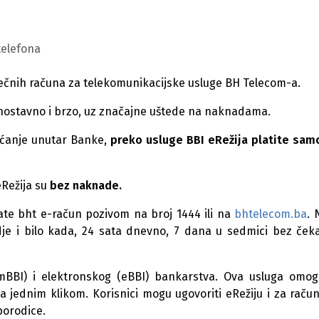
telefona
sečnih računa za telekomunikacijske usluge BH Telecom-a.
ednostavno i brzo, uz značajne uštede na naknadama.
aćanje unutar Banke,
preko usluge BBI eRežija platite sam
eRežija su
bez naknade.
rate bht e-račun pozivom na broj 1444 ili na
bhtelecom.ba
.
 gdje i bilo kada, 24 sata dnevno, 7 dana u sedmici bez ček
(mBBI) i elektronskog (eBBI) bankarstva. Ova usluga omo
jednim klikom. Korisnici mogu ugovoriti eRežiju i za račun
porodice.