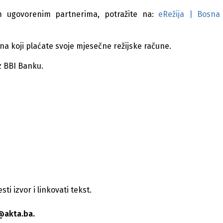
lim ugovorenim partnerima, potražite na:
eRežija | Bosna
 na koji plaćate svoje mjesečne režijske račune.
z BBI Banku.
i izvor i linkovati tekst.
@akta.ba.