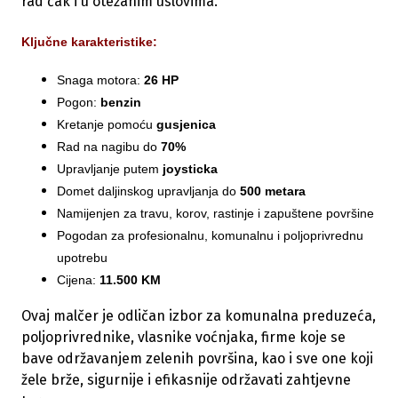
rad čak i u otežanim uslovima.
Ključne karakteristike:
Snaga motora:
26 HP
Pogon:
benzin
Kretanje pomoću
gusjenica
Rad na nagibu do
70%
Upravljanje putem
joysticka
Domet daljinskog upravljanja do
500 metara
Namijenjen za travu, korov, rastinje i zapuštene površine
Pogodan za profesionalnu, komunalnu i poljoprivrednu
upotrebu
Cijena:
11.500 KM
Ovaj malčer je odličan izbor za komunalna preduzeća,
poljoprivrednike, vlasnike voćnjaka, firme koje se
bave održavanjem zelenih površina, kao i sve one koji
žele brže, sigurnije i efikasnije održavati zahtjevne