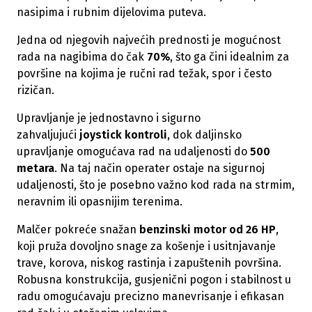
nasipima i rubnim dijelovima puteva.
Jedna od njegovih najvećih prednosti je mogućnost
rada na nagibima do čak
70%
, što ga čini idealnim za
površine na kojima je ručni rad težak, spor i često
rizičan.
Upravljanje je jednostavno i sigurno
zahvaljujući
joystick kontroli
, dok daljinsko
upravljanje omogućava rad na udaljenosti do
500
metara
. Na taj način operater ostaje na sigurnoj
udaljenosti, što je posebno važno kod rada na strmim,
neravnim ili opasnijim terenima.
Malčer pokreće snažan
benzinski motor od 26 HP
,
koji pruža dovoljno snage za košenje i usitnjavanje
trave, korova, niskog rastinja i zapuštenih površina.
Robusna konstrukcija, gusjenični pogon i stabilnost u
radu omogućavaju precizno manevrisanje i efikasan