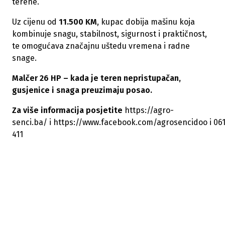
terene.
Uz cijenu od
11.500 KM
, kupac dobija mašinu koja
kombinuje snagu, stabilnost, sigurnost i praktičnost,
te omogućava značajnu uštedu vremena i radne
snage.
Malčer 26 HP – kada je teren nepristupačan,
gusjenice i snaga preuzimaju posao.
Za više informacija posjetite
https://agro-
senci.ba/
i
https://www.facebook.com/agrosencidoo
i 06
411