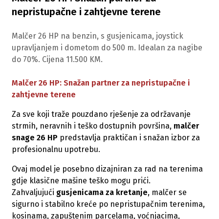
nepristupačne i zahtjevne terene
Malčer 26 HP na benzin, s gusjenicama, joystick
upravljanjem i dometom do 500 m. Idealan za nagibe
do 70%. Cijena 11.500 KM.
Malčer 26 HP: Snažan partner za nepristupačne i
zahtjevne terene
Za sve koji traže pouzdano rješenje za održavanje
strmih, neravnih i teško dostupnih površina,
malčer
snage 26 HP
predstavlja praktičan i snažan izbor za
profesionalnu upotrebu.
Ovaj model je posebno dizajniran za rad na terenima
gdje klasične mašine teško mogu prići.
Zahvaljujući
gusjenicama za kretanje
, malčer se
sigurno i stabilno kreće po nepristupačnim terenima,
kosinama, zapuštenim parcelama, voćnjacima,