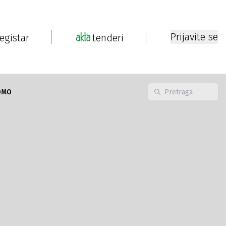
Prijavite se
registar
tenderi
OMO