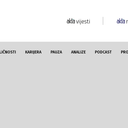
vijesti
LIČNOSTI
KARIJERA
PAUZA
ANALIZE
PODCAST
PR