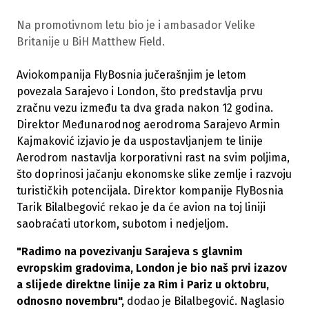
Na promotivnom letu bio je i ambasador Velike
Britanije u BiH Matthew Field.
Aviokompanija FlyBosnia jučerašnjim je letom
povezala Sarajevo i London, što predstavlja prvu
zračnu vezu između ta dva grada nakon 12 godina.
Direktor Međunarodnog aerodroma Sarajevo Armin
Kajmaković izjavio je da uspostavljanjem te linije
Aerodrom nastavlja korporativni rast na svim poljima,
što doprinosi jačanju ekonomske slike zemlje i razvoju
turističkih potencijala. Direktor kompanije FlyBosnia
Tarik Bilalbegović rekao je da će avion na toj liniji
saobraćati utorkom, subotom i nedjeljom.
"Radimo na povezivanju Sarajeva s glavnim
evropskim gradovima, London je bio naš prvi izazov
a slijede direktne linije za Rim i Pariz u oktobru,
odnosno novembru",
dodao je Bilalbegović. Naglasio