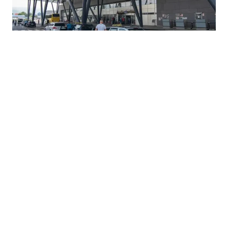
04.08.2026
|
SAOPĆENO
Aerodrom Sarajevo oborio rekord u broju putnika