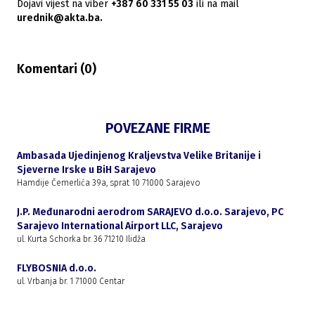
Dojavi vijest na viber
+387 60 331 55 03
ili na mail
urednik@akta.ba.
Komentari (
0
)
POVEZANE FIRME
Ambasada Ujedinjenog Kraljevstva Velike Britanije i
Sjeverne Irske u BiH Sarajevo
Hamdije Čemerlića 39a, sprat 10 71000 Sarajevo
J.P. Međunarodni aerodrom SARAJEVO d.o.o. Sarajevo, PC
Sarajevo International Airport LLC, Sarajevo
ul. Kurta Schorka br. 36 71210 Ilidža
FLYBOSNIA d.o.o.
ul. Vrbanja br. 1 71000 Centar