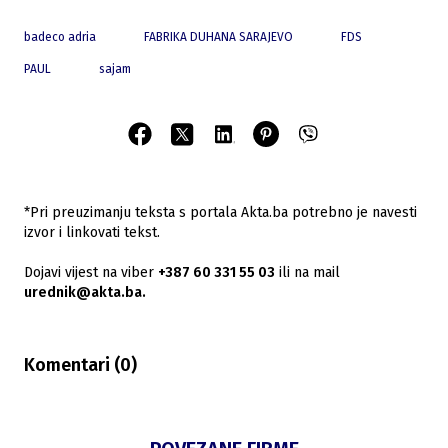
badeco adria
FABRIKA DUHANA SARAJEVO
FDS
PAUL
sajam
*Pri preuzimanju teksta s portala Akta.ba potrebno je navesti
izvor i linkovati tekst.
Dojavi vijest na viber
+387 60 331 55 03
ili na mail
urednik@akta.ba.
Komentari (
0
)