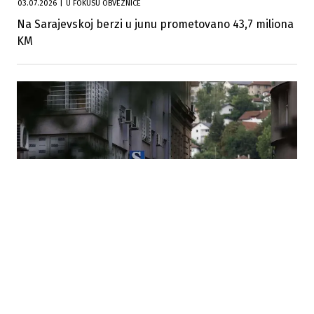
03.07.2026
|
U FOKUSU OBVEZNICE
Na Sarajevskoj berzi u junu prometovano 43,7 miliona
KM
16.06.2026
|
KROZ 12 TRANSAKCIJA
Na današnjem trgovanju na Sarajevskoj berzi
ostvaren promet od 25.838,53 KM