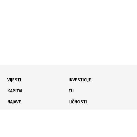
ostvaren promet od 68.500,77 KM
VIJESTI
INVESTICIJE
22.05.2026
|
KROZ 12 TRANSAKCIJA
KAPITAL
EU
Na današnjem trgovanju na Sarajevskoj berzi
NAJAVE
LIČNOSTI
ostvaren promet od 77.253,36 KM
KARIJERA
PAUZA
ANALIZE