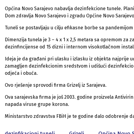
Općina Novo Sarajevo nabavlja dezinfekcione tunele. Planir
Dom zdravlja Novo Sarajevo i zgradu Općine Novo Sarajevo
Tuneli se postavljaju u cilju efikasne borbe sa pandemijom
Dimenzija tunela je 3 – 4 x 1 x 2,5 metara sa opremom z
dezinfincijense od 15 dizni i internom visokotlačnom instal
Ideja je da građani pri ulasku i izlasku iz objekta najprije uđ
zamagljen dezinfekcionim sredstvom i udišući dezinfekcion
odjeća i obuća.
Ovo rješenje sprovodi firma Grizelj iz Sarajeva.
Ova sarajevska firma je još 2003. godine proizvela Antiviri
napada viruse grupe korona.
Ministarstvo zdravstva FBiH je te godine dalo odobrenje d
dezinfikacioni tuneli
Grizelj
Općina Novo S