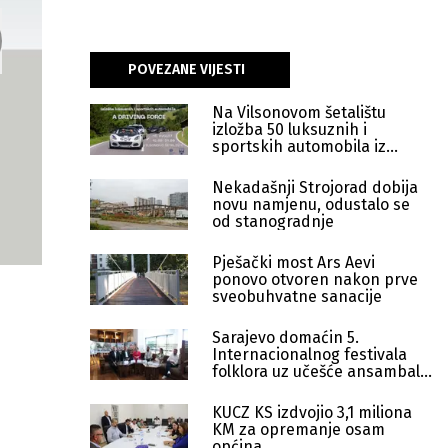
POVEZANE VIJESTI
Na Vilsonovom šetalištu
izložba 50 luksuznih i
sportskih automobila iz
Velike Britanije
Nekadašnji Strojorad dobija
novu namjenu, odustalo se
od stanogradnje
Pješački most Ars Aevi
ponovo otvoren nakon prve
sveobuhvatne sanacije
Sarajevo domaćin 5.
Internacionalnog festivala
folklora uz učešće ansambala
iz pet država
KUCZ KS izdvojio 3,1 miliona
KM za opremanje osam
općina