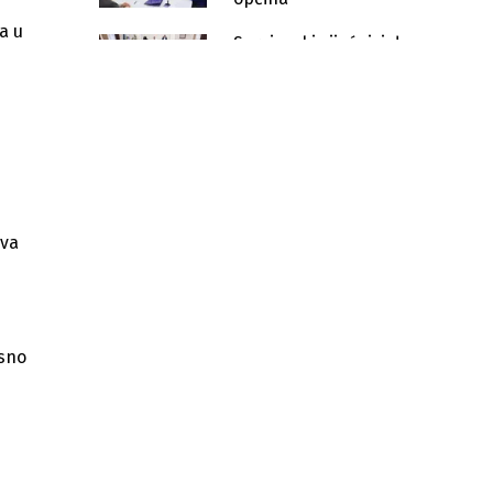
a u
Sarajevski vijećnici danas
razmatraju Regulacioni plan
za Kvadrant C – Marijin Dvor
Otpale fasadne ploče na
Historijskom muzeju BiH, obnova od
1,8 miliona još čeka
Počela gradnja Muzeja Ars
Aevi
ova
Novi asfalt na Vracama: Počela
sanacija ulice Derviša Numića
Gradsko vijeće Sarajeva razmatra
asno
novi Urbanistički plan za narednih
20 godina
Gomila papira za jednu prostoriju:
Kako sarajevske općine dodjeljuju
poslovne prostore