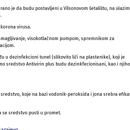
ano je da budu postavljeni u Vilsonovom šetalištu, na ulazim
.
 korona virusa.
a zamagljivanje, visokotlačnom pumpom, spremnikom za
acijom.
u u dezinfekcioni tunel (slikovito liči na plastenike), koji je
o sredstvo Antivirin plus budu dezinkfecionisani, kao i njih
n sredstvo, koje na bazi vodonik-peroksida i jona srebra efik
a se sredstvo pusti u promet.
arajevo