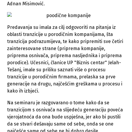
Adnan Misimović.
Predavanja su imala za cilj odgovoriti na pitanja iz
oblasti tranzicije u porodičnim kompanijama, šta
tranzicija podrazumijeva, te kako pripremiti sve četiri
zainteresovane strane (priprema kompanije,
priprema osnivača, priprema nasljednika i priprema
porodice). Učesnici, članice UP "Biznis centar" Jelah-
Tešanj, imale su priliku saznati više o procesu
tranzicije u porodičnim firmama, prelaska sa prve
generacije na drugu, najčešćim greškama u procesu i
kako ih izbjeći.
Na seminaru je razgovarano o tome kako da se
tranzicijom s osnivača na slijedeću generaciju poveća
vjerojatnoća da ona bude uspješna, jer ako bi pustili
da se stvari dešavaju same od sebe, onda se one
najčešće same od sebe ne bi dobro desile.