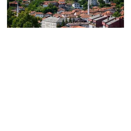
17.06.2026
|
MALA OPĆINA, VELIKI RAZULTATI
Tešanj prestigao Tuzlu i Zenicu po prometu na
fiskalnim računima