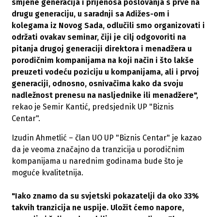
smjene generacija i prijenosa poslovanja s prve na
drugu generaciju, u saradnji sa Adižes-om i
kolegama iz Novog Sada, odlučili smo organizovati i
održati ovakav seminar, čiji je cilj odgovoriti na
pitanja drugoj generaciji direktora i menadžera u
porodičnim kompanijama na koji način i što lakše
preuzeti vodeću poziciju u kompanijama, ali i prvoj
generaciji, odnosno, osnivačima kako da svoju
nadležnost prenesu na nasljednike ili menadžere",
rekao je Semir Kantić, predsjednik UP "Biznis
Centar".
Izudin Ahmetlić – član UO UP "Biznis Centar" je kazao
da je veoma značajno da tranzicija u porodičnim
kompanijama u narednim godinama bude što je
moguće kvalitetnija.
"Iako znamo da su svjetski pokazatelji da oko 33%
takvih tranzicija ne uspije. Uložit ćemo napore,