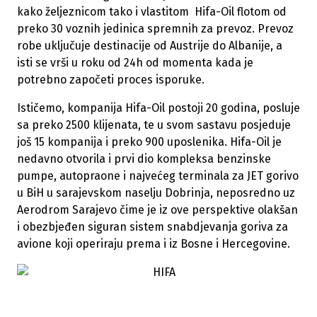
kako željeznicom tako i vlastitom Hifa-Oil flotom od
preko 30 voznih jedinica spremnih za prevoz. Prevoz
robe uključuje destinacije od Austrije do Albanije, a
isti se vrši u roku od 24h od momenta kada je
potrebno započeti proces isporuke.
Ističemo, kompanija Hifa-Oil postoji 20 godina, posluje
sa preko 2500 klijenata, te u svom sastavu posjeduje
još 15 kompanija i preko 900 uposlenika. Hifa-Oil je
nedavno otvorila i prvi dio kompleksa benzinske
pumpe, autopraone i najvećeg terminala za JET gorivo
u BiH u sarajevskom naselju Dobrinja, neposredno uz
Aerodrom Sarajevo čime je iz ove perspektive olakšan
i obezbjeđen siguran sistem snabdjevanja goriva za
avione koji operiraju prema i iz Bosne i Hercegovine.