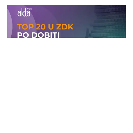
16.04.2026
|
TOP 20 PO DOBITI U ZDK
Ko zarađuje najviše u Zeničko-dobojskom kantonu