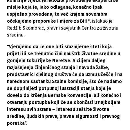
komisija Vijeća je naložila provođenje ekspertske
misije koja je, iako odlagana, konačno ipak
uspješno provedena, te već krajem novembra
očekujemo preporuke i mjere za BiH"
, istakao je
Redžib Skomorac, pravni savjetnik Centra za životnu
sredinu.
"Vjerujemo da će one biti srazmjerne šteti koja
prijeti ili se trenutno čini nauštrb životne sredine u
gornjem toku rijeke Neretve. S ciljem daljeg
razjašnjenja činjeničnog stanja i navoda žalbe,
predstavnici civilnog društva će da uzmu učešće i na
narednom sastanku Stalne komisije, što će nadamo
se doprinijeti potpunoj lustraciji stanja koje je
dovelo do kršenja Bernske konvencije, ali konačno i
otvaranju postupka koji će se okončati u najboljem
interesu svih strana – interesu zaštite životne
sredine, ljudskih prava, pravne sigurnosti i pravnog
poretka“.