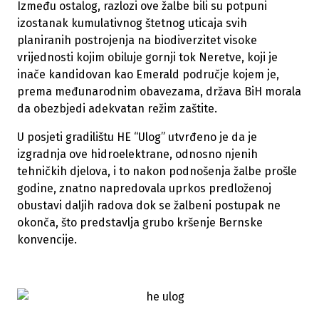
Između ostalog, razlozi ove žalbe bili su potpuni
izostanak kumulativnog štetnog uticaja svih
planiranih postrojenja na biodiverzitet visoke
vrijednosti kojim obiluje gornji tok Neretve, koji je
inače kandidovan kao Emerald područje kojem je,
prema međunarodnim obavezama, država BiH morala
da obezbjedi adekvatan režim zaštite.
U posjeti gradilištu HE “Ulog” utvrđeno je da je
izgradnja ove hidroelektrane, odnosno njenih
tehničkih djelova, i to nakon podnošenja žalbe prošle
godine, znatno napredovala uprkos predloženoj
obustavi daljih radova dok se žalbeni postupak ne
okonča, što predstavlja grubo kršenje Bernske
konvencije.