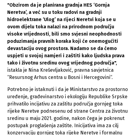
"Obzirom da je planirana gradnja HES ‘Gornja
Neretva’, a već su u toku radovi na gradnji
hidroelektrane ‘Ulog’ na rijeci Neretvi koja se u
ovom dijelu toka nalazi na prirodnom području
visoke vrijednosti, bili smo svjesni neophodnosti
poduzimanja pravnih koraka koji će onemogućiti
devastaciju ovog prostora. Nadamo se da ćemo
uspjeti u svojoj namjeri i zaštiti kako ljudska prava
tako i životnu sredinu ovog vrijednog područja",
istakla je Nina Kreševljaković, pravna savjetnica
“Resursnog Arhus centra u Bosni i Hercegovini“.
Potrebno je istaknuti i da je Ministarstvo za prostorno
uređenje, građevinarstvo i ekologiju Republike Srpske
prihvatilo incijativu za zaštitu područja gornjeg toka
rijeke Neretve podnesenu od strane Centra za životnu
sredinu u maju 2021. godine, nakon čega je pokrenut
postupak proglašenja zaštite. Inicijativa ima za cilj
konzervaciju gornjeg toka rijeke Neretve i formalnu