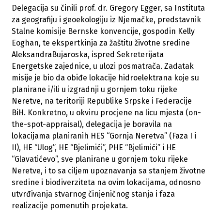
Delegacija su činili prof. dr. Gregory Egger, sa Instituta
za geografiju i geoekologiju iz Njemačke, predstavnik
Stalne komisije Bernske konvencije, gospodin Kelly
Eoghan, te ekspertkinja za žaštitu životne sredine
AleksandraBujaroska, ispred Sekreterijata
Energetske zajednice, u ulozi posmatrača. Zadatak
misije je bio da obiđe lokacije hidroelektrana koje su
planirane i/ili u izgradnji u gornjem toku rijeke
Neretve, na teritoriji Republike Srpske i Federacije
BiH. Konkretno, u okviru procjene na licu mjesta (on-
the-spot-appraisal), delegacija je boravila na
lokacijama planiranih HES “Gornja Neretva” (Faza I i
II), HE “Ulog”, HE “Bjelimići”, PHE “Bjelimići” i HE
“Glavatićevo”, sve planirane u gornjem toku rijeke
Neretve, i to sa ciljem upoznavanja sa stanjem životne
sredine i biodiverziteta na ovim lokacijama, odnosno
utvrđivanja stvarnog činjeničnog stanja i faza
realizacije pomenutih projekata.