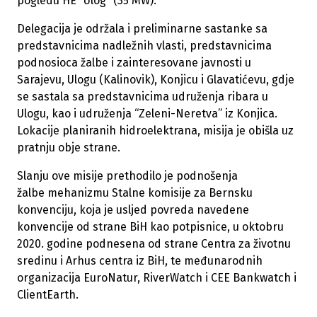
pogledu HE “Ulog” (35 MW).
Delegacija je održala i preliminarne sastanke sa
predstavnicima nadležnih vlasti, predstavnicima
podnosioca žalbe i zainteresovane javnosti u
Sarajevu, Ulogu (Kalinovik), Konjicu i Glavatićevu, gdje
se sastala sa predstavnicima udruženja ribara u
Ulogu, kao i udruženja “Zeleni-Neretva” iz Konjica.
Lokacije planiranih hidroelektrana, misija je obišla uz
pratnju obje strane.
Slanju ove misije prethodilo je podnošenja
žalbe mehanizmu Stalne komisije za Bernsku
konvenciju, koja je usljed povreda navedene
konvencije od strane BiH kao potpisnice, u oktobru
2020. godine podnesena od strane Centra za životnu
sredinu i Arhus centra iz BiH, te međunarodnih
organizacija EuroNatur, RiverWatch i CEE Bankwatch i
ClientEarth.