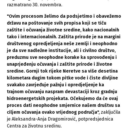
razmatrano 30. novembra.
"Ovim procesom želimo da podsjetimo i obavežemo
državu na poštovanje svih propisa koji se tiču
zaštite i očuvanja životne sredine, kako nacionalnih
tako i internacionalnih. Zaštita prirode je na margini
društvenog opredjeljenja neše zemlji i neophodno
je da sve nadležne institucije, ali i civilno društvo,
preduzmu sve neophodne korake ka sprovođenju i
unaprjeđenju očuvanja i zaštite prirode i životne
sredine. Gornji tok rijeke Neretve sa više desetina
kilometara dugim tokom pitke vode i čiste divljine
svakako zavrjeđuje pažnju i opredjeljenje ka
trajnom očuvanju naspram devastaciji kroz gradnju
hidroenergetskih projekata. Očekujemo da će ovaj
proces dati neophodne smjernice našem društvu sa
ciljem očuvanja ovako vrijednog područja",
zaključila
je Aleksandra-Anja Dragomirović, potpredsjednica
Centra za životnu sredinu.