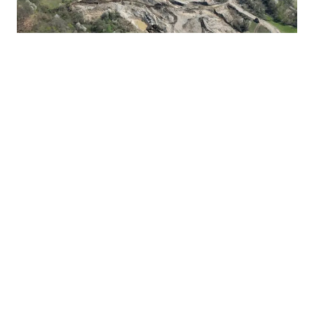
10.07.2026
|
ODLUČENO U KORIST TUŽIOCA
Vrhovni sud poništio koncesiju za Bukovu kosu