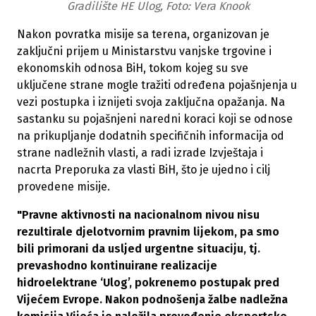
Gradilište HE Ulog, Foto:
Vera Knook
Nakon povratka misije sa terena, organizovan je
zaključni prijem u Ministarstvu vanjske trgovine i
ekonomskih odnosa BiH, tokom kojeg su sve
uključene strane mogle tražiti određena pojašnjenja u
vezi postupka i iznijeti svoja zaključna opažanja. Na
sastanku su pojašnjeni naredni koraci koji se odnose
na prikupljanje dodatnih specifičnih informacija od
strane nadležnih vlasti, a radi izrade Izvještaja i
nacrta Preporuka za vlasti BiH, što je ujedno i cilj
provedene misije.
"Pravne aktivnosti na nacionalnom nivou nisu
rezultirale djelotvornim pravnim lijekom, pa smo
bili primorani da usljed urgentne situaciju, tj.
prevashodno kontinuirane realizacije
hidroelektrane ‘Ulog’, pokrenemo postupak pred
Vijećem Evrope. Nakon podnošenja žalbe nadležna