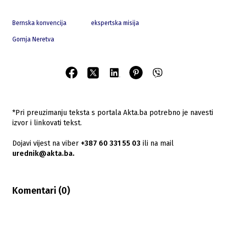
Bernska konvencija
ekspertska misija
Gornja Neretva
*Pri preuzimanju teksta s portala Akta.ba potrebno je navesti
izvor i linkovati tekst.
Dojavi vijest na viber
+387 60 331 55 03
ili na mail
urednik@akta.ba.
Komentari (
0
)