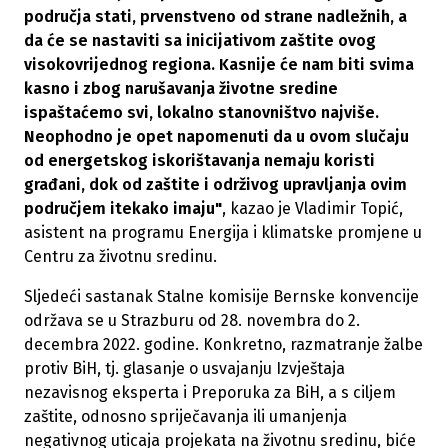
područja stati, prvenstveno od strane nadležnih, a
da će se nastaviti sa inicijativom zaštite ovog
visokovrijednog regiona. Kasnije će nam biti svima
kasno i zbog narušavanja životne sredine
ispaštaćemo svi, lokalno stanovništvo najviše.
Neophodno je opet napomenuti da u ovom slučaju
od energetskog iskorištavanja nemaju koristi
građani, dok od zaštite i održivog upravljanja ovim
područjem itekako imaju"
, kazao je Vladimir Topić,
asistent na programu Energija i klimatske promjene u
Centru za životnu sredinu.
Sljedeći sastanak Stalne komisije Bernske konvencije
održava se u Strazburu od 28. novembra do 2.
decembra 2022. godine. Konkretno, razmatranje žalbe
protiv BiH, tj. glasanje o usvajanju Izvještaja
nezavisnog eksperta i Preporuka za BiH, a s ciljem
zaštite, odnosno spriječavanja ili umanjenja
negativnog uticaja projekata na životnu sredinu, biće