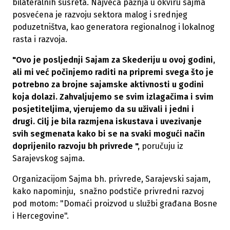
bilateralnih susreta. Najveća pažnja u okviru sajma
posvećena je razvoju sektora malog i srednjeg
poduzetništva, kao generatora regionalnog i lokalnog
rasta i razvoja.
"Ovo je posljednji Sajam za Skederiju u ovoj godini,
ali mi već počinjemo raditi na pripremi svega što je
potrebno za brojne sajamske aktivnosti u godini
koja dolazi. Zahvaljujemo se svim izlagačima i svim
posjetiteljima, vjerujemo da su uživali i jedni i
drugi. Cilj je bila razmjena iskustava i uvezivanje
svih segmenata kako bi se na svaki mogući način
doprijenilo razvoju bh privrede ",
poručuju iz
Sarajevskog sajma.
Organizacijom Sajma bh. privrede, Sarajevski sajam,
kako napominju, snažno podstiče privredni razvoj
pod motom: "Domaći proizvod u službi građana Bosne
i Hercegovine".