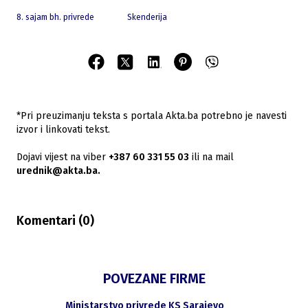
8. sajam bh. privrede
Skenderija
*Pri preuzimanju teksta s portala Akta.ba potrebno je navesti
izvor i linkovati tekst.
Dojavi vijest na viber
+387 60 331 55 03
ili na mail
urednik@akta.ba.
Komentari (
0
)
POVEZANE FIRME
Ministarstvo privrede KS Sarajevo