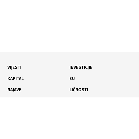
VIJESTI
INVESTICIJE
16.06.2026
|
STUDIJA IZVODLJIVOSTI
KAPITAL
EU
Doglodi postaju najveća poslovna zona u BiH?
NAJAVE
LIČNOSTI
KARIJERA
PAUZA
ANALIZE