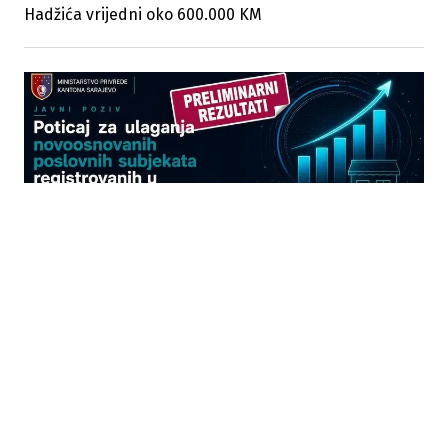
Hadžića vrijedni oko 600.000 KM
01.08.2026
|
PRELIMINARNI REZULTATI JAVNOG POZIVA
Objavljena preliminarna lista za poticaje
novoosnovanim firmama u KS vrijedna 400.000 KM