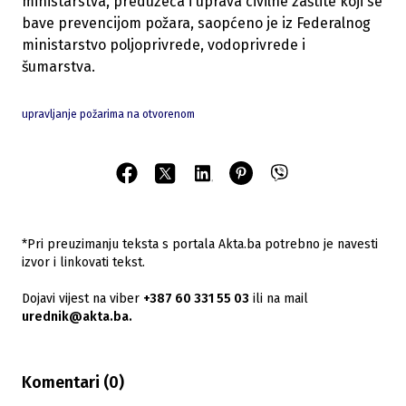
ministarstva, preduzeća i uprava civilne zaštite koji se
bave prevencijom požara, saopćeno je iz Federalnog
ministarstvo poljoprivrede, vodoprivrede i
šumarstva.
upravljanje požarima na otvorenom
*Pri preuzimanju teksta s portala Akta.ba potrebno je navesti
izvor i linkovati tekst.
Dojavi vijest na viber
+387 60 331 55 03
ili na mail
urednik@akta.ba.
Komentari (
0
)