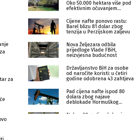
Oko 50.000 hektara više pod
efektivnim očuvanjem
prirode
Cijene nafte ponovo rastu:
Barel blizu 81 dolar zbog
tenzija u Perzijskom zaljevu
anje
Nova Željezara odbila
prijedloge Vlade FBiH,
 za
neizvjesna budućnost
Državljanstvo BiH za osobe
od naročite koristi: u četiri
godine odobrena 43 zahtjeva
tar za
Pad cijena nafte ispod 80
dolara zbog najave
eće
deblokade Hormuškog
moreuza
Nakon 20 godina čekanja:
ovo
Kreće projektovanje brzih
cesta u TK
Ko se igra gluhih telefona
ti