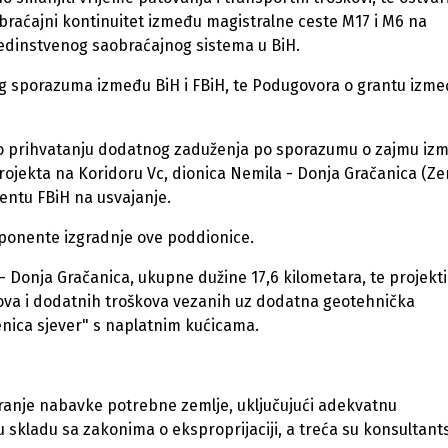
raćajni kontinuitet između magistralne ceste M17 i M6 na
 jedinstvenog saobraćajnog sistema u BiH.
nog sporazuma između BiH i FBiH, te Podugovora o grantu izm
ti o prihvatanju dodatnog zaduženja po sporazumu o zajmu iz
rojekta na Koridoru Vc, dionica Nemila - Donja Gračanica (Ze
mentu FBiH na usvajanje.
omponente izgradnje ove poddionice.
 - Donja Gračanica, ukupne dužine 17,6 kilometara, te projekt
dova i dodatnih troškova vezanih uz dodatna geotehnička
Zenica sjever" s naplatnim kućicama.
ranje nabavke potrebne zemlje, uključujući adekvatnu
skladu sa zakonima o eksproprijaciji, a treća su konsultant