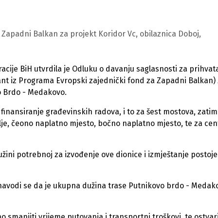
a Zapadni Balkan za projekt Koridor Vc, obilaznica Doboj,
acije BiH utvrdila je Odluku o davanju saglasnosti za prihvat
rant iz Programa Evropski zajednički fond za Zapadni Balkan)
vo Brdo - Medakovo.
 finansiranje građevinskih radova, i to za šest mostova, zatim
tlje, čeono naplatno mjesto, bočno naplatno mjesto, te za cen
dužini potrebnoj za izvođenje ove dionice i izmještanje postoj
, navodi se da je ukupna dužina trase Putnikovo brdo - Medak
 smanjiti vrijeme putovanja i transportni troškovi, te ostvari