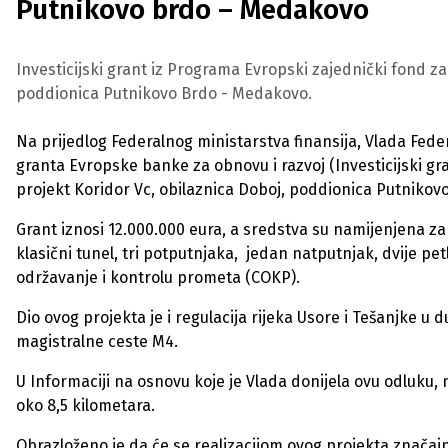
Putnikovo brdo – Medakovo
Investicijski grant iz Programa Evropski zajednički fond z
poddionica Putnikovo Brdo - Medakovo.
Na prijedlog Federalnog ministarstva finansija, Vlada Feder
granta Evropske banke za obnovu i razvoj (Investicijski g
projekt Koridor Vc, obilaznica Doboj, poddionica Putniko
Grant iznosi 12.000.000 eura, a sredstva su namijenjena za
klasični tunel, tri potputnjaka, jedan natputnjak, dvije pe
održavanje i kontrolu prometa (COKP).
Dio ovog projekta je i regulacija rijeka Usore i Tešanjke u 
magistralne ceste M4.
U Informaciji na osnovu koje je Vlada donijela ovu odluku
oko 8,5 kilometara.
Obrazloženo je da će se realizacijom ovog projekta značajno