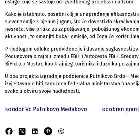
usluge koje se sastoje od izvedbenog projekta i nadzora.
Kako je istaknuto, posebni cilj je unapređenje efikasnosti
sjever zemlje s njenim jugom, što će dovesti do skraćivan
nesreća, više prilika za zapošljavanje, poboljšanog ekonom
aktivnosti, te smanjiti buka i emisije, od čega će koristi i
Prijedlogom odluke predviđeno je i davanje saglasnosti za
Podugovora o zajmu između FBiH i Autocesta FBiH. Sredstva
BiH d.o.o Mostar, kao krajnjeg korisnika i dužnika po zajmu
U oba projekta izgradnje poddionica Putnikovo Brdo – Medak
izvještavanje biti zadužena federalna ministarstva finansij
svako u okviru svoje nadležnosti.
koridor Vc Putnikovo Medakovo
odobren gran