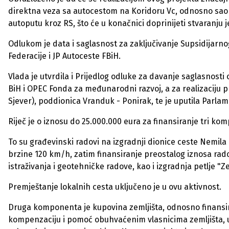
direktna veza sa autocestom na Koridoru Vc, odnosno saob
autoputu kroz RS, što će u konačnici doprinijeti stvaranju
Odlukom je data i saglasnost za zaključivanje Supsidijar
Federacije i JP Autoceste FBiH.
Vlada je utvrdila i Prijedlog odluke za davanje saglasnos
BiH i OPEC Fonda za međunarodni razvoj, a za realizaciju p
Sjever), poddionica Vranduk - Ponirak, te je uputila Parla
Riječ je o iznosu do 25.000.000 eura za finansiranje tri k
To su građevinski radovi na izgradnji dionice ceste Nemila
brzine 120 km/h, zatim finansiranje preostalog iznosa ra
istraživanja i geotehničke radove, kao i izgradnja petlje "
Premještanje lokalnih cesta uključeno je u ovu aktivnost.
Druga komponenta je kupovina zemljišta, odnosno finansi
kompenzaciju i pomoć obuhvaćenim vlasnicima zemljišta, u 