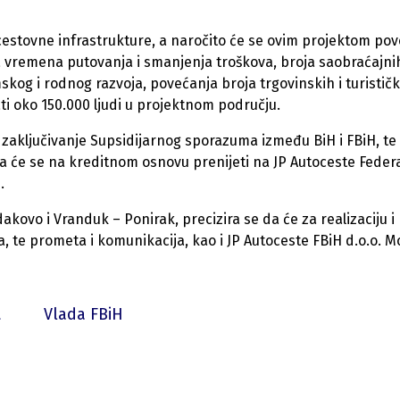
 cestovne infrastrukture, a naročito će se ovim projektom pov
ja vremena putovanja i smanjenja troškova, broja saobraćajni
skog i rodnog razvoja, povećanja broja trgovinskih i turističk
mati oko 150.000 ljudi u projektnom području.
 zaključivanje Supsidijarnog sporazuma između BiH i FBiH, te
 će se na kreditnom osnovu prenijeti na JP Autoceste Federa
.
ovo i Vranduk – Ponirak, precizira se da će za realizaciju i
a, te prometa i komunikacija, kao i JP Autoceste FBiH d.o.o. M
t
Vlada FBiH