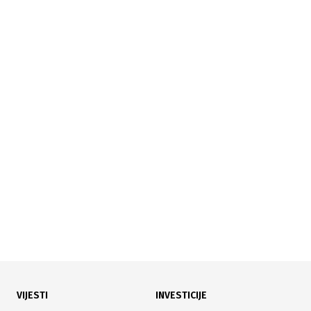
14.07.2026
|
KAPITALNA ULAGANJA
Vlada TK ulaže u mlade: Skoro milion KM za stambene
kredite i biznis
VIJESTI
INVESTICIJE