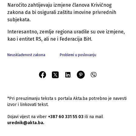
Naročito zahtijevaju izmjene članova Krivičnog
zakona da bi osigurali zaštitu imovine privrednih
subjekata.
Interesantno, zemlje regiona uradile su ove izmjene,
kao i entitet RS, ali ne i Federacija BiH.
Neusklađenost zakona
Problemi u poslovanju
*Pri preuzimanju teksta s portala Akta.ba potrebno je navesti
izvor i linkovati tekst.
Dojavi vijest na viber
+387 60 331 55 03
ili na mail
urednik@akta.ba.