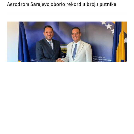
Aerodrom Sarajevo oborio rekord u broju putnika
30.07.2026
|
MODERNIZACIJA GRANIČNE KONTROLE
IDDEEA i Aerodrom Sarajevo pokreću saradnju na
uvođenju ABC gates sistema