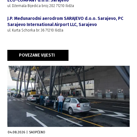
EĆO-COMPANY d.o.o. Sarajevo
ul. Džemala Bijedića broj 202 71210 Ilidža
J.P. Međunarodni aerodrom SARAJEVO d.o.o. Sarajevo, PC
Sarajevo International Airport LLC, Sarajevo
ul. Kurta Schorka br. 36 71210 Ilidža
POVEZANE VIJESTI
04.08.2026
|
SAOPĆENO