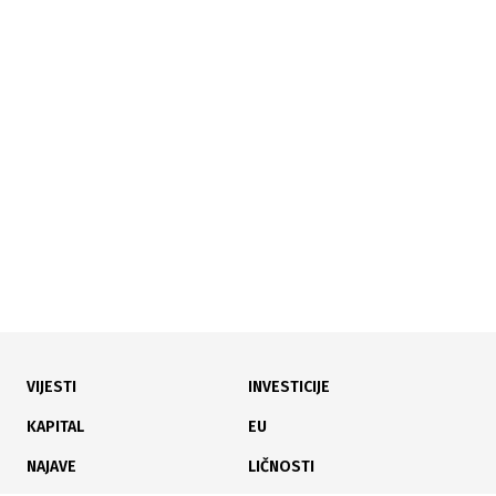
21.05.2026
|
SUMNJE NA NEZAKONITOSTI
Policijski pretresi u Vladi USK: Pod lupom kabineti
ministara Osmankića i Habibije
VIJESTI
INVESTICIJE
28.03.2026
|
RAVOSUDNI BILANS
KAPITAL
EU
Efikasan rad Tužilaštva USK rezultirao sa 209
NAJAVE
LIČNOSTI
optužnica u jednoj godini