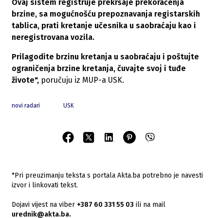
Ovaj sistem registruje prekršaje prekoračenja
brzine, sa mogućnošću prepoznavanja registarskih
tablica, prati kretanje učesnika u saobraćaju kao i
neregistrovana vozila.
Prilagodite brzinu kretanja u saobraćaju i poštujte
ograničenja brzine kretanja, čuvajte svoj i tuđe
živote",
poručuju iz MUP-a USK.
novi radari
USK
*Pri preuzimanju teksta s portala Akta.ba potrebno je navesti
izvor i linkovati tekst.
Dojavi vijest na viber
+387 60 331 55 03
ili na mail
urednik@akta.ba.