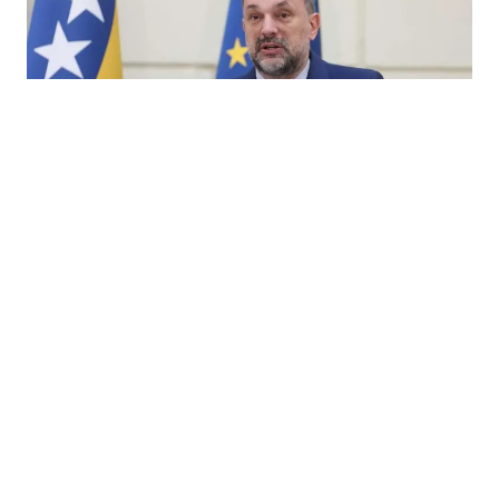
04.03.2026
|
OČEKUJE SE ODLUKA O FINANSIRANJU
Konaković: Charter letovima ćemo evakuisati naše
građane s Bliskog istoka