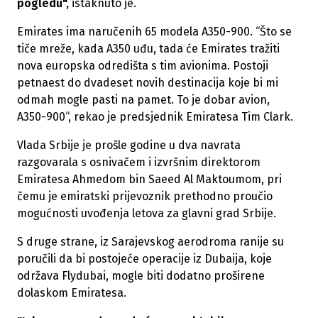
pogledu",
istaknuto je.
Emirates ima naručenih 65 modela A350-900. “Što se
tiče mreže, kada A350 uđu, tada će Emirates tražiti
nova europska odredišta s tim avionima. Postoji
petnaest do dvadeset novih destinacija koje bi mi
odmah mogle pasti na pamet. To je dobar avion,
A350-900“, rekao je predsjednik Emiratesa Tim Clark.
Vlada Srbije je prošle godine u dva navrata
razgovarala s osnivačem i izvršnim direktorom
Emiratesa Ahmedom bin Saeed Al Maktoumom, pri
čemu je emiratski prijevoznik prethodno proučio
mogućnosti uvođenja letova za glavni grad Srbije.
S druge strane, iz Sarajevskog aerodroma ranije su
poručili da bi postojeće operacije iz Dubaija, koje
održava Flydubai, mogle biti dodatno proširene
dolaskom Emiratesa.