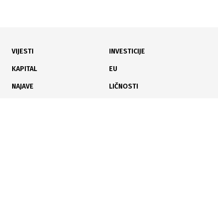
VIJESTI
INVESTICIJE
02.03.2026
|
REGIONALNA KRIZA POGAĐA AVIOSAOBRAĆAJ
KAPITAL
EU
Zbog krize na Bliskom istoku otkazani letovi iz
NAJAVE
LIČNOSTI
Beograda za Dohu i Dubai
KARIJERA
PAUZA
ANALIZE