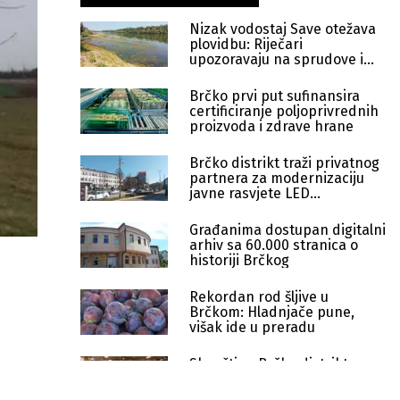
Nizak vodostaj Save otežava
plovidbu: Riječari
upozoravaju na sprudove i
plićake
Brčko prvi put sufinansira
certificiranje poljoprivrednih
proizvoda i zdrave hrane
Brčko distrikt traži privatnog
partnera za modernizaciju
javne rasvjete LED
tehnologijom
Građanima dostupan digitalni
arhiv sa 60.000 stranica o
historiji Brčkog
Rekordan rod šljive u
Brčkom: Hladnjače pune,
višak ide u preradu
Skupština Brčko distrikta
razmatrala rebalans budžeta
od 62 miliona KM