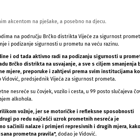
bnim akcentom na pješake, a posebno na djecu.
ima na području Brčko distrikta Vijeće za sigurnost prome
je i podizanje sigurnosti u prometu na veću razinu.
ne i od tada aktivno radi na podizanju sigurnosti u prome
Vladu Brčko distrikta na usvajanje, a sve s ciljem smanjenja 
 mjere, preporuke i zahtjevi prema svim institucijama koj
 Vidović, predsjednik Vijeća za sigurnost prometa.
ne nesreće su čovjek, vozilo i cesta, u 99 posto slučajeva čo
cajem alkohola.
ilikom vožnje, jer se motoričke i refleksne sposobnosti
 drugi po redu najčešći uzrok prometnih nesreća je
sačinili nalaze i primjeri represivnih i drugih mjera, kako
isana prometna pravila",
dodao je Vidović.