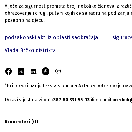
Vijeće za sigurnost prometa broji nekoliko članova iz različit
obrazovanje i drugi, putem kojih će se raditi na podizanj
posebno na djecu.
podzakonski akti iz oblasti saobraćaja
sigurnos
Vlada Brčko distrikta
*Pri preuzimanju teksta s portala Akta.ba potrebno je navest
Dojavi vijest na viber
+387 60 331 55 03
ili na mail
urednik
Komentari (
0
)