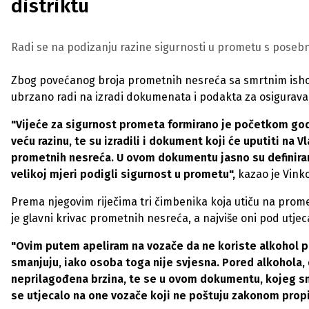
distriktu
Radi se na podizanju razine sigurnosti u prometu s pose
Zbog povećanog broja prometnih nesreća sa smrtnim ishod
ubrzano radi na izradi dokumenata i podakta za osiguravan
"Vijeće za sigurnost prometa formirano je početkom godi
veću razinu, te su izradili i dokument koji će uputiti na 
prometnih nesreća. U ovom dokumentu jasno su definirane
velikoj mjeri podigli sigurnost u prometu",
kazao je Vinko
Prema njegovim riječima tri čimbenika koja utiču na promet
je glavni krivac prometnih nesreća, a najviše oni pod utje
"Ovim putem apeliram na vozače da ne koriste alkohol pr
smanjuju, iako osoba toga nije svjesna. Pored alkohola,
neprilagođena brzina, te se u ovom dokumentu, kojeg smo 
se utjecalo na one vozače koji ne poštuju zakonom prop