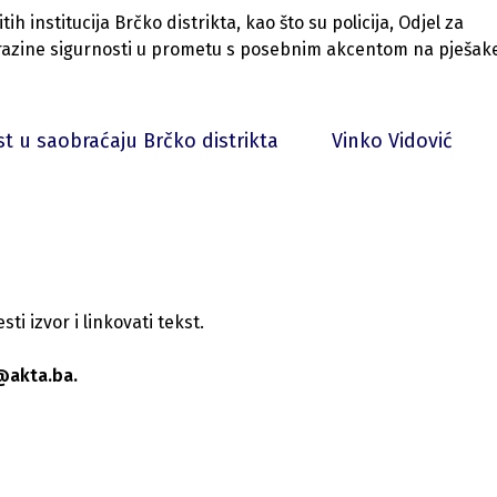
ih institucija Brčko distrikta, kao što su policija, Odjel za
u razine sigurnosti u prometu s posebnim akcentom na pješake
t u saobraćaju Brčko distrikta
Vinko Vidović
i izvor i linkovati tekst.
@akta.ba.