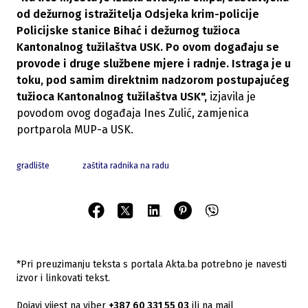
od dežurnog istražitelja Odsjeka krim-policije
Policijske stanice Bihać i dežurnog tužioca
Kantonalnog tužilaštva USK. Po ovom događaju se
provode i druge službene mjere i radnje. Istraga je u
toku, pod samim direktnim nadzorom postupajućeg
tužioca Kantonalnog tužilaštva USK",
izjavila je
povodom ovog događaja Ines Zulić, zamjenica
portparola MUP-a USK.
gradlište
zaštita radnika na radu
*Pri preuzimanju teksta s portala Akta.ba potrebno je navesti
izvor i linkovati tekst.
Dojavi vijest na viber
+387 60 331 55 03
ili na mail