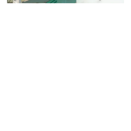
30.07.2026
|
ENERGETSKA OBNOVA INFRASTRUKTURE
MUP USK i Federacija ulažu 200.000 KM u obnovu
Policijske stanice Ključ
12.07.2026
|
SLUČAJ ADEM JUŠIĆ