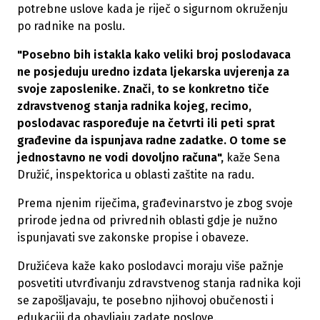
potrebne uslove kada je riječ o sigurnom okruženju
po radnike na poslu.
"Posebno bih istakla kako veliki broj poslodavaca
ne posjeduju uredno izdata ljekarska uvjerenja za
svoje zaposlenike. Znači, to se konkretno tiče
zdravstvenog stanja radnika kojeg, recimo,
poslodavac raspoređuje na četvrti ili peti sprat
građevine da ispunjava radne zadatke. O tome se
jednostavno ne vodi dovoljno računa",
kaže Sena
Družić, inspektorica u oblasti zaštite na radu.
Prema njenim riječima, građevinarstvo je zbog svoje
prirode jedna od privrednih oblasti gdje je nužno
ispunjavati sve zakonske propise i obaveze.
Družićeva kaže kako poslodavci moraju više pažnje
posvetiti utvrđivanju zdravstvenog stanja radnika koji
se zapošljavaju, te posebno njihovoj obučenosti i
edukaciji da obavljaju zadate poslove.