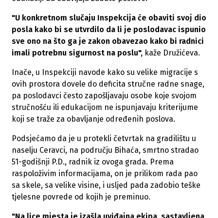
"U konkretnom slučaju Inspekcija će obaviti svoj dio
posla kako bi se utvrdilo da li je poslodavac ispunio
sve ono na što ga je zakon obavezao kako bi radnici
imali potrebnu sigurnost na poslu",
kaže Družićeva.
Inače, u Inspekciji navode kako su velike migracije s
ovih prostora dovele do deficita stručne radne snage,
pa poslodavci često zapošljavaju osobe koje svojom
stručnošću ili edukacijom ne ispunjavaju kriterijume
koji se traže za obavljanje određenih poslova.
Podsjećamo da je u protekli četvrtak na gradilištu u
naselju Ceravci, na području Bihaća, smrtno stradao
51-godišnji P.D., radnik iz ovoga grada. Prema
raspoloživim informacijama, on je prilikom rada pao
sa skele, sa velike visine, i usljed pada zadobio teške
tjelesne povrede od kojih je preminuo.
"Na lice mjesta je izašla uviđajna ekipa, sastavljena