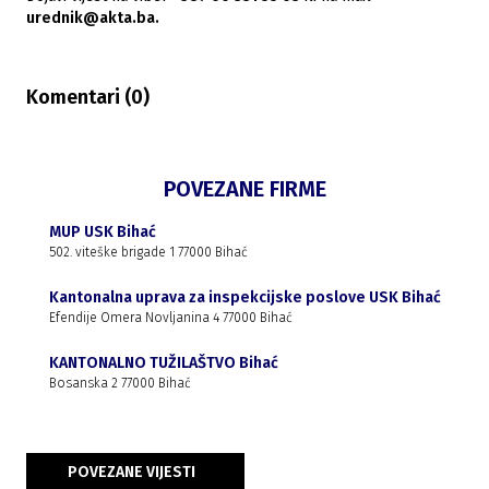
urednik@akta.ba.
Komentari (
0
)
POVEZANE FIRME
MUP USK Bihać
502. viteške brigade 1 77000 Bihać
Kantonalna uprava za inspekcijske poslove USK Bihać
Efendije Omera Novljanina 4 77000 Bihać
KANTONALNO TUŽILAŠTVO Bihać
Bosanska 2 77000 Bihać
POVEZANE VIJESTI