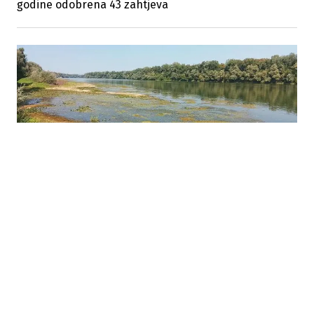
godine odobrena 43 zahtjeva
03.08.2026
|
NIZAK VODOSTAJ SAVE
Nizak vodostaj Save otežava plovidbu: Riječari
upozoravaju na sprudove i plićake