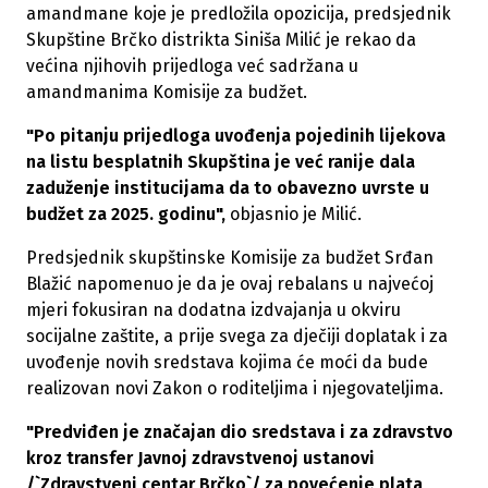
amandmane koje je predložila opozicija, predsjednik
Skupštine Brčko distrikta Siniša Milić je rekao da
većina njihovih prijedloga već sadržana u
amandmanima Komisije za budžet.
"Po pitanju prijedloga uvođenja pojedinih lijekova
na listu besplatnih Skupština je već ranije dala
zaduženje institucijama da to obavezno uvrste u
budžet za 2025. godinu",
objasnio je Milić.
Predsjednik skupštinske Komisije za budžet Srđan
Blažić napomenuo je da je ovaj rebalans u najvećoj
mjeri fokusiran na dodatna izdvajanja u okviru
socijalne zaštite, a prije svega za dječiji doplatak i za
uvođenje novih sredstava kojima će moći da bude
realizovan novi Zakon o roditeljima i njegovateljima.
"Predviđen je značajan dio sredstava i za zdravstvo
kroz transfer Javnoj zdravstvenoj ustanovi
/`Zdravstveni centar Brčko`/ za povećenje plata