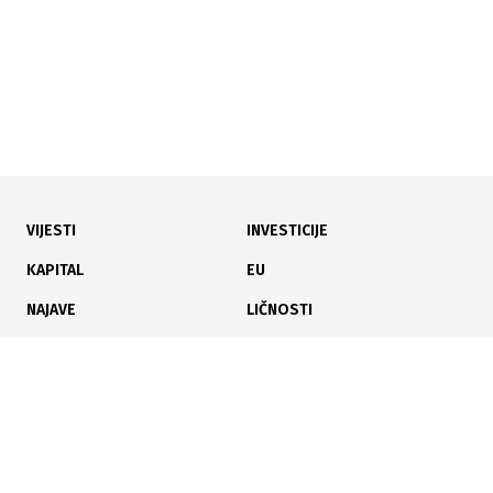
VIJESTI
INVESTICIJE
16.07.2026
|
POLJOPRIVREDNI SEKTOR U PORASTU
KAPITAL
EU
Rekordan rod šljive u Brčkom: Hladnjače pune, višak
NAJAVE
LIČNOSTI
ide u preradu
KARIJERA
PAUZA
ANALIZE