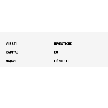
VIJESTI
INVESTICIJE
30.07.2026
|
POVRATAK NA TRŽIŠTE EU
KAPITAL
EU
Nakon četveromjesečne zabrane izvoz piletine iz BiH
NAJAVE
LIČNOSTI
u EU ponovo u punom zamahu
KARIJERA
PAUZA
ANALIZE