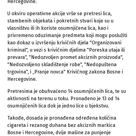
Hercegovine.
U okviru operativne akcije vrše se pretresi lica,
stambenih objekata i pokretnih stvari koje su u
vlasništvu ili ih koriste osumnjičena lica, kao i
privremeno oduzimanje predmeta koji mogu poslužiti
kao dokaz u izvršenju krivičnih djela "Organizovani
kriminal", u vezi s krivičnim djelima "Poreska utaja ili
prevara", "Nedozvoljen promet akciznih proizvoda",
"Nedozvoljeno skladištenje robe", "Nedopuštena
trgovina", i „Pranje novca" Krivičnog zakona Bosne i
Hercegovine.
Pretresima je obuhvaćeno 14 osumnjičenih lica, te su
aktivnosti na terenu u toku. Pronađeno je 13 od 14
osumnjičenih lica dok je jedno lice u bjekstvu.
Takođe, dosada je pronađena određena količina
cigareta i rezanog duhana bez akciznih markica
Bosne i Hercegovine, dvije mašine za punjenje