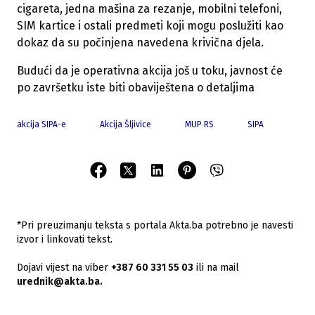
cigareta, jedna mašina za rezanje, mobilni telefoni,
SIM kartice i ostali predmeti koji mogu poslužiti kao
dokaz da su počinjena navedena krivična djela.
Budući da je operativna akcija još u toku, javnost će
po završetku iste biti obaviještena o detaljima
akcija SIPA-e
Akcija Šljivice
MUP RS
SIPA
*Pri preuzimanju teksta s portala Akta.ba potrebno je navesti
izvor i linkovati tekst.
Dojavi vijest na viber
+387 60 331 55 03
ili na mail
urednik@akta.ba.