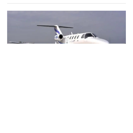
03.08.2026
|
KO SU VLASNICI LETJELICA?
Ko u BiH posjeduje privatne avione? Registar otkriva
zanimljive detalje