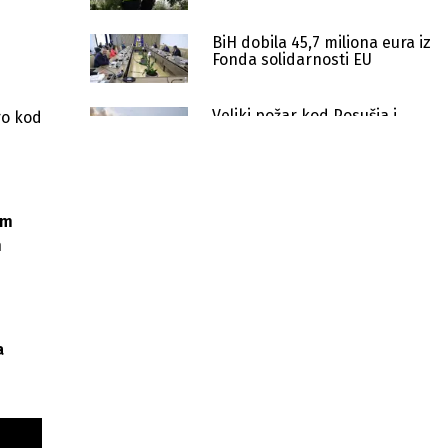
BiH dobila 45,7 miliona eura iz
Fonda solidarnosti EU
Veliki požar kod Posušja i
ro kod
dalje aktivan, gase ga Air
Tractori, čeka se helikopter
OS BiH
Muzej drvorezbarstva u Konjicu
otvoren u novom, proširenom
om
izdanju
m
Ministarstvo odbrane BiH objavilo
sjajan spot podrške Zmajevima
Revizija otkrila Vladu FBiH: 50 miliona
za poplave bez reda, propusti na
a
svakom koraku
Njemačka ulaže 3 miliona eura u
modernizaciju vojnog skladišta
Rabić u Derventi