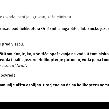
lekovoda, pilot je ugruvan, kaže ministar.
risao pad helikoptera Oružanih snaga BiH u Jablaničko jeze
u pred vježbu.
štitom Konjic, koja se tiče spašavanja na vodi. U tom nisk
ovoda i pali u jezero. Helikopter je potonuo, voda je na to
Helez za "Avaz".
h povreda.
an. Nije ništa ozbiljno. Procjene su da na helikopteru nem