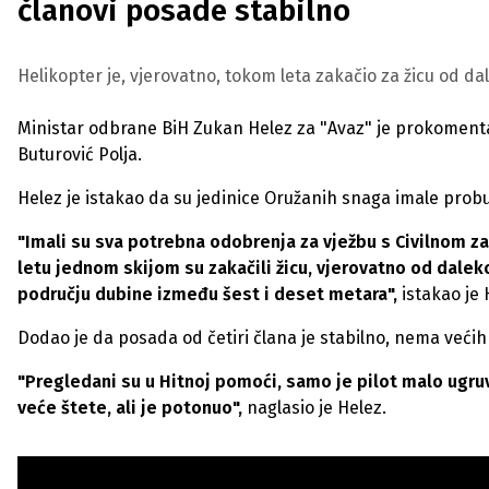
članovi posade stabilno
Helikopter je, vjerovatno, tokom leta zakačio za žicu od da
Ministar odbrane BiH Zukan Helez za "Avaz" je prokomenta
Buturović Polja.
Helez je istakao da su jedinice Oružanih snaga imale prob
"Imali su sva potrebna odobrenja za vježbu s Civilnom za
letu jednom skijom su zakačili žicu, vjerovatno od dalek
području dubine između šest i deset metara",
istakao je 
Dodao je da posada od četiri člana je stabilno, nema veći
"Pregledani su u Hitnoj pomoći, samo je pilot malo ugruv
veće štete, ali je potonuo",
naglasio je Helez.