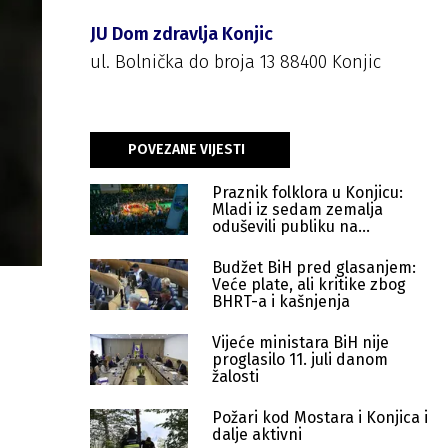
JU Dom zdravlja Konjic
ul. Bolnička do broja 13 88400 Konjic
POVEZANE VIJESTI
Praznik folklora u Konjicu:
Mladi iz sedam zemalja
oduševili publiku na
"Konjičkoj sehari"
Budžet BiH pred glasanjem:
Veće plate, ali kritike zbog
BHRT-a i kašnjenja
Vijeće ministara BiH nije
proglasilo 11. juli danom
žalosti
Požari kod Mostara i Konjica i
dalje aktivni