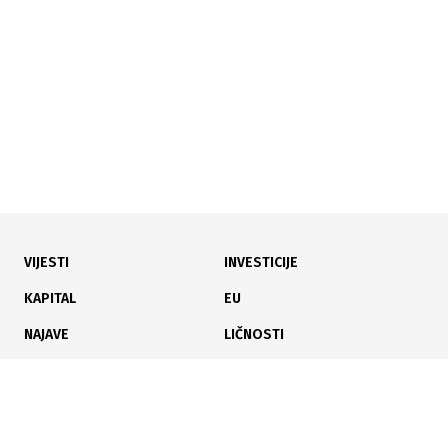
kimona za policijske kadete
VIJESTI
INVESTICIJE
06.07.2026
|
POVRATAK RADNIČKE STANOGRADNJE
KAPITAL
EU
Stan za 2-3 hiljade KM po kvadratu? Sve više bh.
NAJAVE
LIČNOSTI
kompanija vraća ovaj model
KARIJERA
PAUZA
ANALIZE