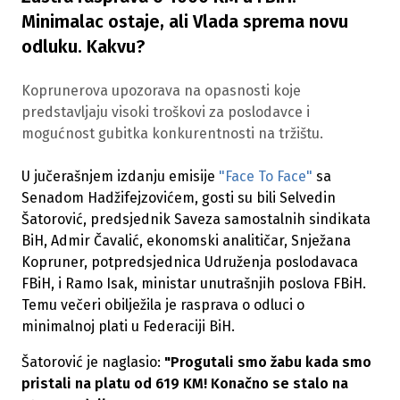
Minimalac ostaje, ali Vlada sprema novu
odluku. Kakvu?
Koprunerova upozorava na opasnosti koje
predstavljaju visoki troškovi za poslodavce i
mogućnost gubitka konkurentnosti na tržištu.
U jučerašnjem izdanju emisije
"Face To Face"
sa
Senadom Hadžifejzovićem, gosti su bili Selvedin
Šatorović, predsjednik Saveza samostalnih sindikata
BiH, Admir Čavalić, ekonomski analitičar, Snježana
Kopruner, potpredsjednica Udruženja poslodavaca
FBiH, i Ramo Isak, ministar unutrašnjih poslova FBiH.
Temu večeri obilježila je rasprava o odluci o
minimalnoj plati u Federaciji BiH.
Šatorović je naglasio:
"Progutali smo žabu kada smo
pristali na platu od 619 KM! Konačno se stalo na