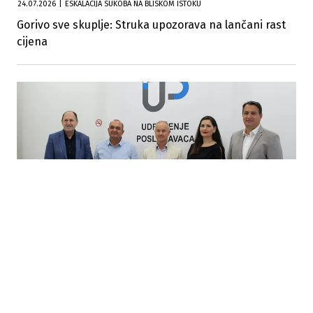
24.07.2026
|
ESKALACIJA SUKOBA NA BLISKOM ISTOKU
Gorivo sve skuplje: Struka upozorava na lančani rast
cijena
23.07.2026
|
POTPISAN MEMORANDUM
Poslodavci i zadruge FBiH udružuju snage za jačanje
privrede i konkurentnosti