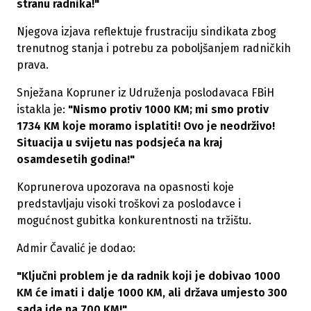
stranu radnika!"
Njegova izjava reflektuje frustraciju sindikata zbog
trenutnog stanja i potrebu za poboljšanjem radničkih
prava.
Snježana Kopruner iz Udruženja poslodavaca FBiH
istakla je:
"Nismo protiv 1000 KM; mi smo protiv
1734 KM koje moramo isplatiti! Ovo je neodrživo!
Situacija u svijetu nas podsjeća na kraj
osamdesetih godina!"
Koprunerova upozorava na opasnosti koje
predstavljaju visoki troškovi za poslodavce i
mogućnost gubitka konkurentnosti na tržištu.
Admir Čavalić je dodao:
"Ključni problem je da radnik koji je dobivao 1000
KM će imati i dalje 1000 KM, ali država umjesto 300
sada ide na 700 KM!"