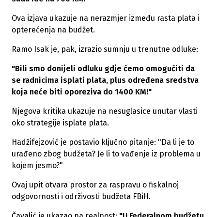
Ova izjava ukazuje na nerazmjer između rasta plata i
opterećenja na budžet.
Ramo Isak je, pak, izrazio sumnju u trenutne odluke:
"Bili smo donijeli odluku gdje ćemo omogućiti da
se radnicima isplati plata, plus određena sredstva
koja neće biti oporeziva do 1400 KM!"
Njegova kritika ukazuje na nesuglasice unutar vlasti
oko strategije isplate plata.
Hadžifejzović je postavio ključno pitanje: "Da li je to
urađeno zbog budžeta? Je li to vađenje iz problema u
kojem jesmo?"
Ovaj upit otvara prostor za raspravu o fiskalnoj
odgovornosti i održivosti budžeta FBiH.
Čavalić je ukazao na realnost:
"U Federalnom budžetu