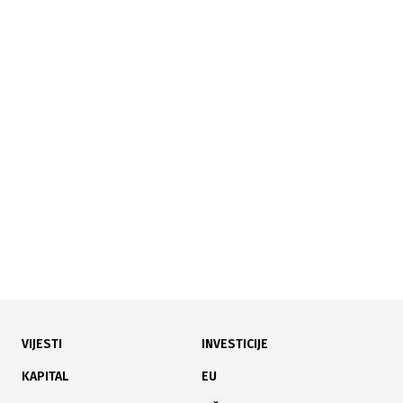
05.08.2026
|
VRIJEDNA INVESTICIJA U KRUPI
Pušten u funkciju put Zalin – Veliki Dubovik, projekat
vrijedan 1,4 miliona KM
VIJESTI
INVESTICIJE
04.08.2026
|
NAJAVLJENI PROTESTI
KAPITAL
EU
Rudari Kaknja ne prekidaju neposluh bez