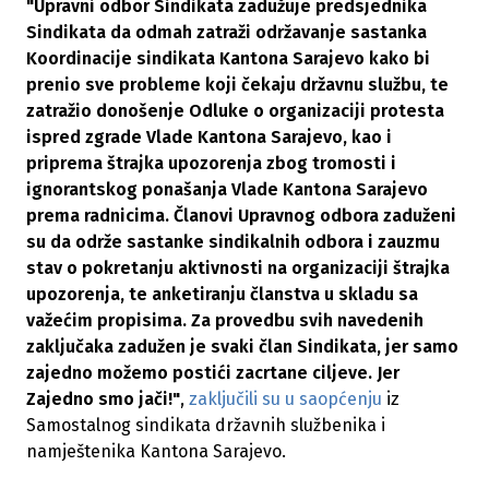
"Upravni odbor Sindikata zadužuje predsjednika
Sindikata da odmah zatraži održavanje sastanka
Koordinacije sindikata Kantona Sarajevo kako bi
prenio sve probleme koji čekaju državnu službu, te
zatražio donošenje Odluke o organizaciji protesta
ispred zgrade Vlade Kantona Sarajevo, kao i
priprema štrajka upozorenja zbog tromosti i
ignorantskog ponašanja Vlade Kantona Sarajevo
prema radnicima. Članovi Upravnog odbora zaduženi
su da održe sastanke sindikalnih odbora i zauzmu
stav o pokretanju aktivnosti na organizaciji štrajka
upozorenja, te anketiranju članstva u skladu sa
važećim propisima.
Za provedbu svih navedenih
zaključaka zadužen je svaki član Sindikata, jer samo
zajedno možemo postići zacrtane ciljeve. Jer
Zajedno smo jači!"
,
zaključili su u saopćenju
iz
Samostalnog sindikata državnih službenika i
namještenika Kantona Sarajevo.