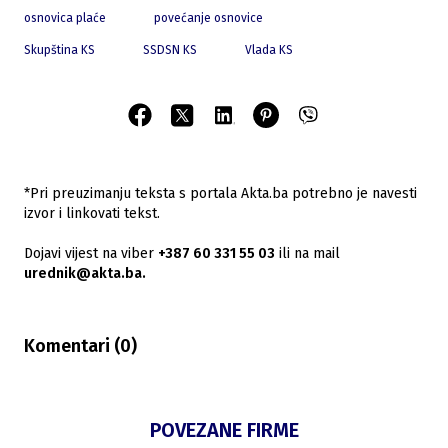
osnovica plaće
povećanje osnovice
Skupština KS
SSDSN KS
Vlada KS
*Pri preuzimanju teksta s portala Akta.ba potrebno je navesti
izvor i linkovati tekst.
Dojavi vijest na viber
+387 60 331 55 03
ili na mail
urednik@akta.ba.
Komentari (
0
)
POVEZANE FIRME