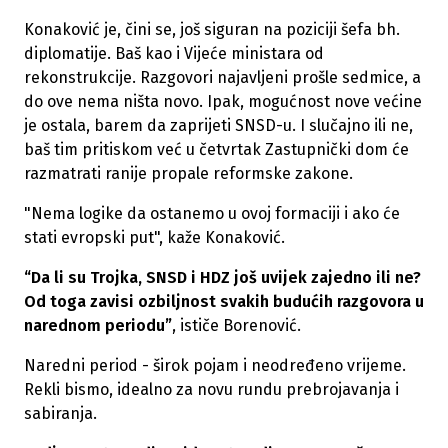
Konaković je, čini se, još siguran na poziciji šefa bh.
diplomatije. Baš kao i Vijeće ministara od
rekonstrukcije. Razgovori najavljeni prošle sedmice, a
do ove nema ništa novo. Ipak, mogućnost nove većine
je ostala, barem da zaprijeti SNSD-u. I slučajno ili ne,
baš tim pritiskom već u četvrtak Zastupnički dom će
razmatrati ranije propale reformske zakone.
"Nema logike da ostanemo u ovoj formaciji i ako će
stati evropski put", kaže Konaković.
“Da li su Trojka, SNSD i HDZ još uvijek zajedno ili ne?
Od toga zavisi ozbiljnost svakih budućih razgovora u
narednom periodu”
, ističe Borenović.
Naredni period - širok pojam i neodređeno vrijeme.
Rekli bismo, idealno za novu rundu prebrojavanja i
sabiranja.