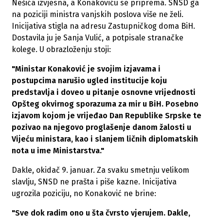
Nešića izvjesna, a Konakoviću se priprema. SNSD ga
na poziciji ministra vanjskih poslova više ne želi.
Inicijativa stigla na adresu Zastupničkog doma BiH.
Dostavila ju je Sanja Vulić, a potpisale stranačke
kolege. U obrazloženju stoji:
"Ministar Konaković je svojim izjavama i
postupcima narušio ugled institucije koju
predstavlja i doveo u pitanje osnovne vrijednosti
Opšteg okvirnog sporazuma za mir u BiH. Posebno
izjavom kojom je vrijeđao Dan Republike Srpske te
pozivao na njegovo proglašenje danom žalosti u
Vijeću ministara, kao i slanjem ličnih diplomatskih
nota u ime Ministarstva."
Dakle, okidač 9. januar. Za svaku smetnju velikom
slavlju, SNSD ne prašta i piše kazne. Inicijativa
ugrozila poziciju, no Konaković ne brine:
"Sve dok radim ono u šta čvrsto vjerujem. Dakle,