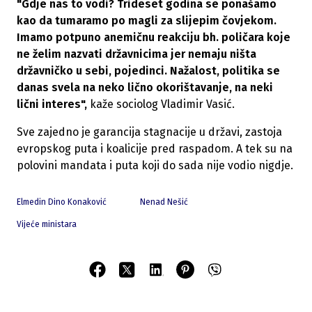
"Gdje nas to vodi? Trideset godina se ponašamo
kao da tumaramo po magli za slijepim čovjekom.
Imamo potpuno anemičnu reakciju bh. poličara koje
ne želim nazvati državnicima jer nemaju ništa
državničko u sebi, pojedinci. Nažalost, politika se
danas svela na neko lično okorištavanje, na neki
lični interes",
kaže sociolog Vladimir Vasić.
Sve zajedno je garancija stagnacije u državi, zastoja
evropskog puta i koalicije pred raspadom. A tek su na
polovini mandata i puta koji do sada nije vodio nigdje.
Elmedin Dino Konaković
Nenad Nešić
Vijeće ministara