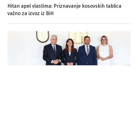
Hitan apel vlastima: Priznavanje kosovskih tablica
važno za izvoz iz BiH
05.08.2026
|
REGIONALNA SARADNJA
Split i gradovi u BiH jačaju saradnju kroz zajedničke
razvojne projekte