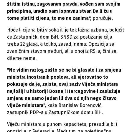
štitim istinu, zagovaram pravdu, vođen sam svojim
principima, uradio sam ispravnu stvar. Da li ću u
tome platiti cijenu, to me ne zanima",
poručuje.
Hoće li cijena biti visoka ili je tek lažna uzbuna, odlučit
će Zastupnički dom BiH. SNSD za postizanje cilja
treba 22 glasa, a toliko, zasad, nema. Opozicija sa
zvaničnim stavom ne žuri, ali u onoj iz RS-a, čini se,
dileme nema.
"Ne vidim razlog zašto se ne bi glasalo i za smjenu
ministra inostranih poslova, ali vjerovatno to
pokazuje da je, zaista, ovaj saziv Vijeća ministara
najlošiji u historiji Bosne i Hercegovine i zaslužuje
smjenu ne samo jedan ili dva od njih nego čitavo
Vijeće ministara
", kaže Branislav Borenović,
zastupnik PDP-a u Zastupničkom domu BiH.
Vijeću ministara u punom kapacitetu, presudila bi i
opozicija iz Federacije. Međutim, za pojedinačnu