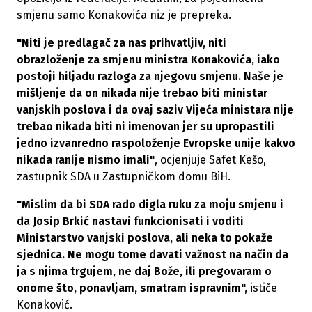
smjenu samo Konakovića niz je prepreka.
"Niti je predlagač za nas prihvatljiv, niti
obrazloženje za smjenu ministra Konakovića, iako
postoji hiljadu razloga za njegovu smjenu. Naše je
mišljenje da on nikada nije trebao biti ministar
vanjskih poslova i da ovaj saziv Vijeća ministara nije
trebao nikada biti ni imenovan jer su upropastili
jedno izvanredno raspoloženje Evropske unije kakvo
nikada ranije nismo imali"
, ocjenjuje Safet Kešo,
zastupnik SDA u Zastupničkom domu BiH.
"Mislim da bi SDA rado digla ruku za moju smjenu i
da Josip Brkić nastavi funkcionisati i voditi
Ministarstvo vanjski poslova, ali neka to pokaže
sjednica. Ne mogu tome davati važnost na način da
ja s njima trgujem, ne daj Bože, ili pregovaram o
onome što, ponavljam, smatram ispravnim",
ističe
Konaković.