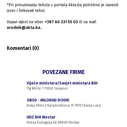
*Pri preuzimanju teksta s portala Akta.ba potrebno je navesti
izvor i linkovati tekst.
Dojavi vijest na viber
+387 60 331 55 03
ili na mail
urednik@akta.ba.
Komentari (
0
)
POVEZANE FIRME
Vijeće ministara/Savjet ministara BiH
Trg BiH br. 1 71000 Sarajevo
SNSD - MILORAD DODIK
Kralja Petra II Karađorđevića 15 78101 Banja Luka
HDZ BiH Mostar
Kneza Dobagoja bb 88000 Mostar