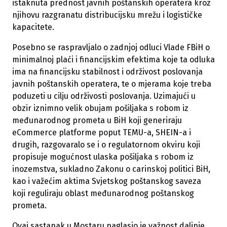
istaknuta prednost javnih poštanskih operatera kroz
njihovu razgranatu distribucijsku mrežu i logističke
kapacitete.
Posebno se raspravljalo o zadnjoj odluci Vlade FBiH o
minimalnoj plaći i financijskim efektima koje ta odluka
ima na financijsku stabilnost i održivost poslovanja
javnih poštanskih operatera, te o mjerama koje treba
poduzeti u cilju održivosti poslovanja. Uzimajući u
obzir iznimno velik obujam pošiljaka s robom iz
međunarodnog prometa u BiH koji generiraju
eCommerce platforme poput TEMU-a, SHEIN-a i
drugih, razgovaralo se i o regulatornom okviru koji
propisuje mogućnost ulaska pošiljaka s robom iz
inozemstva, sukladno Zakonu o carinskoj politici BiH,
kao i važećim aktima Svjetskog poštanskog saveza
koji reguliraju oblast međunarodnog poštanskog
prometa.
Ovaj sastanak u Mostaru naglasio je važnost daljnje