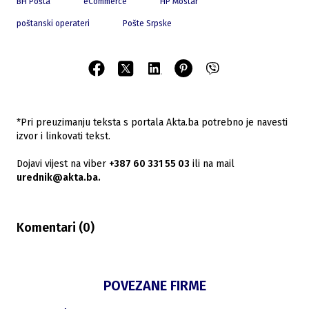
BH Pošta
eCommerce
HP Mostar
poštanski operateri
Pošte Srpske
*Pri preuzimanju teksta s portala Akta.ba potrebno je navesti
izvor i linkovati tekst.
Dojavi vijest na viber
+387 60 331 55 03
ili na mail
urednik@akta.ba.
Komentari (
0
)
POVEZANE FIRME