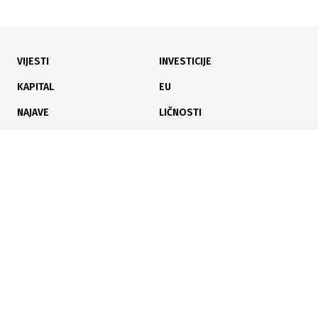
VIJESTI
INVESTICIJE
25.07.2026
|
UNAPREĐENJE VODOSNABDIJEVANJA
KAPITAL
EU
Vlada BPK izdvojila 227.000 KM za nabavku pumpi
NAJAVE
LIČNOSTI
Fabrici vode Vitkovići
KARIJERA
PAUZA
ANALIZE
19.07.2026
|
VRIJEDNOST 200.000 KM