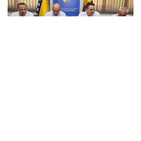
05.08.2026
|
ULAGANJE U KULTURU
Za rekonstrukciju prostorija KUD Azot Vitkovići
izdvojeno 90.000 KM