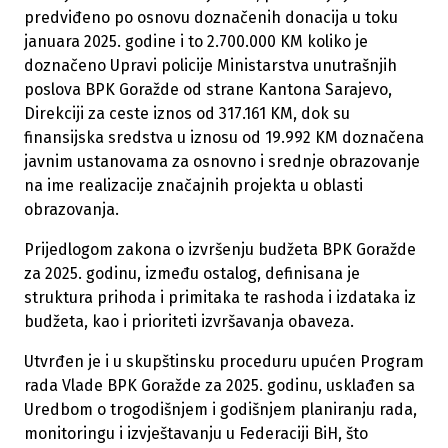
predviđeno po osnovu doznačenih donacija u toku
januara 2025. godine i to 2.700.000 KM koliko je
doznačeno Upravi policije Ministarstva unutrašnjih
poslova BPK Goražde od strane Kantona Sarajevo,
Direkciji za ceste iznos od 317.161 KM, dok su
finansijska sredstva u iznosu od 19.992 KM doznačena
javnim ustanovama za osnovno i srednje obrazovanje
na ime realizacije značajnih projekta u oblasti
obrazovanja.
Prijedlogom zakona o izvršenju budžeta BPK Goražde
za 2025. godinu, između ostalog, definisana je
struktura prihoda i primitaka te rashoda i izdataka iz
budžeta, kao i prioriteti izvršavanja obaveza.
Utvrđen je i u skupštinsku proceduru upućen Program
rada Vlade BPK Goražde za 2025. godinu, usklađen sa
Uredbom o trogodišnjem i godišnjem planiranju rada,
monitoringu i izvještavanju u Federaciji BiH, što