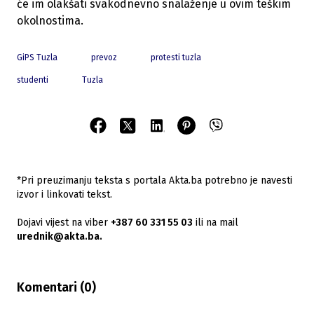
će im olakšati svakodnevno snalaženje u ovim teškim
okolnostima.
GiPS Tuzla
prevoz
protesti tuzla
studenti
Tuzla
*Pri preuzimanju teksta s portala Akta.ba potrebno je navesti
izvor i linkovati tekst.
Dojavi vijest na viber
+387 60 331 55 03
ili na mail
urednik@akta.ba.
Komentari (
0
)