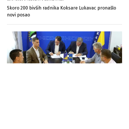
Skoro 200 bivših radnika Koksare Lukavac pronašlo
novi posao
20.07.2026
|
ZA KUPOVINU FILTER STANICE
Vlada TK osigurala 5,3 miliona KM za stabilnije
vodosnabdijevanje Lukavca