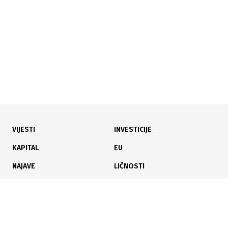
14 komunalnih preduzeća
VIJESTI
INVESTICIJE
05.07.2026
|
NAKON PRIVREMENE SANACIJE
KAPITAL
EU
Započeti novi radovi na M18 Tuzla–Bijeljina kod Banj
NAJAVE
LIČNOSTI
Brda nakon odrona
KARIJERA
PAUZA
ANALIZE