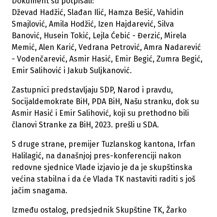
Dokument su potpisali:
Dževad Hadžić, Slađan Ilić, Hamza Bešić, Vahidin
Smajlović, Amila Hodžić, Izen Hajdarević, Silva
Banović, Husein Tokić, Lejla Ćebić - Đerzić, Mirela
Memić, Alen Karić, Vedrana Petrović, Amra Nadarević
- Vodenčarević, Asmir Hasić, Emir Begić, Zumra Begić,
Emir Salihović i Jakub Suljkanović.
Zastupnici predstavljaju SDP, Narod i pravdu,
Socijaldemokrate BiH, PDA BiH, Našu stranku, dok su
Asmir Hasić i Emir Salihović, koji su prethodno bili
članovi Stranke za BiH, 2023. prešli u SDA.
S druge strane, premijer Tuzlanskog kantona, Irfan
Halilagić, na današnjoj pres-konferenciji nakon
redovne sjednice Vlade izjavio je da je skupštinska
većina stabilna i da će Vlada TK nastaviti raditi s još
jačim snagama.
Između ostalog, predsjednik Skupštine TK, Žarko