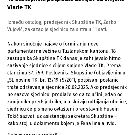
Vlade TK
Između ostalog, predsjednik Skupštine TK, Žarko
Vujović, zakazao je sjednicu za sutra u 11 sati.
Nakon sinoćnje najave o formiranju nove
parlamentarne većine u Tuzlanskom kantonu, 18
zastupnika Skupštine TK danas je zahtijevalo hitno
sazivanje sjednice s ciljem smjene Vlade TK. Prema
člancima 57. i 59. Poslovnika Skupštine (objavljenim u
„Sl. novine TK, br. 13/19 i 5/20“), potpisani poslanici
traže održavanje sjednice 20.02.2025. Ako predsjednik
ne sazove sjednicu, predlaže se da to učini jedan od
zamjenika predsjednika, a u slučaju odbijanja obojice,
sjednicu će pismeno ovlašteni predstavnik Husein
Tokić sazvati uz asistenciju sekretara Skupštine –
kako stoji u dokumentu kojem je Fena imala uvid.