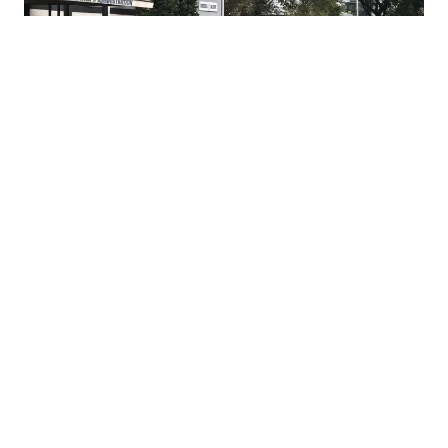
23.07.2026
|
REZULTATI U ZBRINJAVANJU
Skoro 200 bivših radnika Koksare Lukavac pronašlo
novi posao
20.07.2026
|
ZA KUPOVINU FILTER STANICE