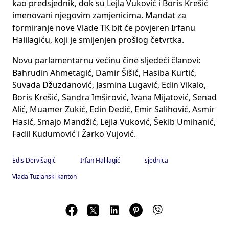
kao predsjednik, dok su Lejla Vuković i Boris Krešić
imenovani njegovim zamjenicima. Mandat za
formiranje nove Vlade TK bit će povjeren Irfanu
Halilagiću, koji je smijenjen prošlog četvrtka.
Novu parlamentarnu većinu čine sljedeći članovi:
Bahrudin Ahmetagić, Damir Šišić, Hasiba Kurtić,
Suvada Džuzdanović, Jasmina Lugavić, Edin Vikalo,
Boris Krešić, Sandra Imširović, Ivana Mijatović, Senad
Alić, Muamer Zukić, Edin Dedić, Emir Salihović, Asmir
Hasić, Smajo Mandžić, Lejla Vuković, Šekib Umihanić,
Fadil Kudumović i Žarko Vujović.
Edis Dervišagić
Irfan Halilagić
sjednica
Vlada Tuzlanski kanton